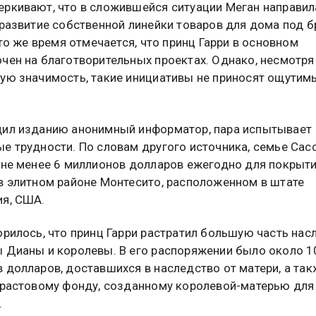
ркивают, что в сложившейся ситуации Меган направил
 развитие собственной линейки товаров для дома под 
 то же время отмечается, что принц Гарри в основном
чен на благотворительных проектах. Однако, несмотря 
ую значимость, такие инициативы не приносят ощутим
ил изданию анонимный информатор, пара испытывает
е трудности. По словам другого источника, семье Сас
 не менее 6 миллионов долларов ежегодно для покрыт
в элитном районе Монтесито, расположенном в штате
я, США.
орилось, что принц Гарри растратил большую часть нас
 Дианы и королевы. В его распоряжении было около 1
 долларов, доставшихся в наследство от матери, а так
трастовому фонду, созданному королевой-матерью для
.