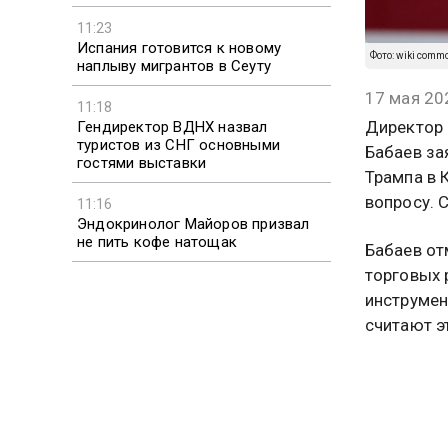
11:23
Испания готовится к новому
Фото: wiki comm
наплыву мигрантов в Сеуту
17 мая 20
11:18
Директор 
Гендиректор ВДНХ назвал
туристов из СНГ основными
Бабаев за
гостями выставки
Трампа в 
вопросу. 
11:16
Эндокринолог Майоров призвал
не пить кофе натощак
Бабаев от
торговых 
инструмен
считают э
уступки Т
По оценке
вооружени
обмен на 