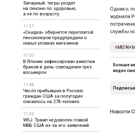
Запашный: тигры уходят
на пенсию по здоровью,
Однако, п
а не по возрасту
журнала P
потрачена
11:57
службы но
«Скидка» обернется переплатой:
пенсионеров предупредили о
новых уловках магазинов
МЕГАН 
11:50
В Японии зафиксирован ажиотаж
Больше ак
браков в день совпадения трех
видео смо
восьмерок
11:48
Подписыв
Число прибывших в Россию
граждан США за полугодие
снизилось на 278 человек
Новости 
11:43
WSJ: Трамп недоволен главой
МВБ США из-за его заявлений