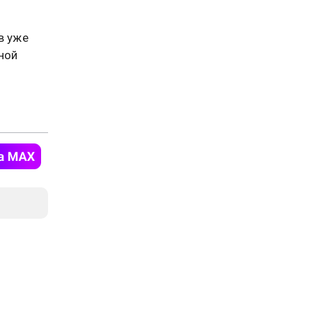
в уже
ной