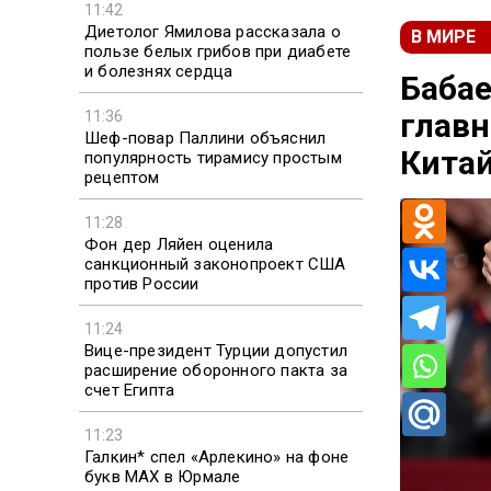
11:42
Диетолог Ямилова рассказала о
В МИРЕ
пользе белых грибов при диабете
и болезнях сердца
Бабае
главн
11:36
Шеф-повар Паллини объяснил
Кита
популярность тирамису простым
рецептом
11:28
Фон дер Ляйен оценила
санкционный законопроект США
против России
11:24
Вице-президент Турции допустил
расширение оборонного пакта за
счет Египта
11:23
Галкин* спел «Арлекино» на фоне
букв MAX в Юрмале