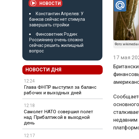
НОВОСТИ
Константин Апрелев: У
банков сейчас нет стимула
завершать стройки
Финсоветник Родин:
Россиянину очень сложно
Фото: wikimedia 
сейчас решить жилищный
вопрос
17 мая 20
Британски
НОВОСТИ ДНЯ
финансов
12:24
американс
Глава ФНПР выступил за баланс
рабочих и выходных дней
Сообщаетс
основного
12:18
Самолет НАТО совершил полет
сталкивае
над Прибалтикой в выходной
недавним 
день
платформой
12:17