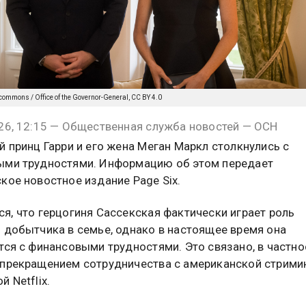
commons / Office of the Governor-General, CC BY 4.0
26, 12:15 — Общественная служба новостей — ОСН
й принц Гарри и его жена Меган Маркл столкнулись с
ыми трудностями. Информацию об этом передает
кое новостное издание Page Six.
я, что герцогиня Сассекская фактически играет роль
 добытчика в семье, однако в настоящее время она
тся с финансовыми трудностями. Это связано, в частнос
прекращением сотрудничества с американской стрими
 Netflix.