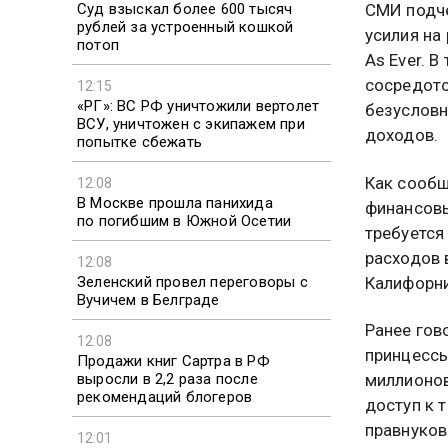
Суд взыскал более 600 тысяч
СМИ подче
рублей за устроенный кошкой
усилия на
потоп
As Ever. В
сосредото
12:15
«РГ»: ВС РФ уничтожили вертолет
безусловн
ВСУ, уничтожен с экипажем при
доходов.
попытке сбежать
Как сообщ
12:08
В Москве прошла панихида
финансовы
по погибшим в Южной Осетии
требуется
расходов 
12:08
Зеленский провел переговоры с
Калифорни
Вучичем в Белграде
Ранее гов
12:08
принцессы
Продажи книг Сартра в РФ
выросли в 2,2 раза после
миллионов
рекомендаций блогеров
доступ к 
правнуков
12:01