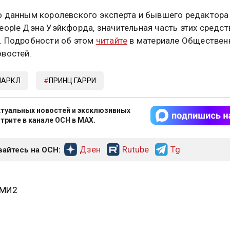
о данным королевского эксперта и бывшего редактора
eople Дэна Уэйкфорда, значительная часть этих средст
. Подробности об этом
читайте
в материале Обществен
востей.
МАРКЛ
ПРИНЦ ГАРРИ
туальных новостей и эксклюзивных
трите в канале ОСН в MAX.
Дзен
Rutube
Tg
айтесь на ОСН:
СМИ2