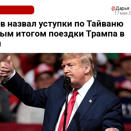
@
Дарья
17 мая 2
в назвал уступки по Тайваню
ым итогом поездки Трампа в
й