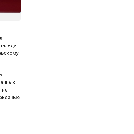
л
ональда
аньскому
у
ванных
 не
ерьезные
.
к. В
 Иран к