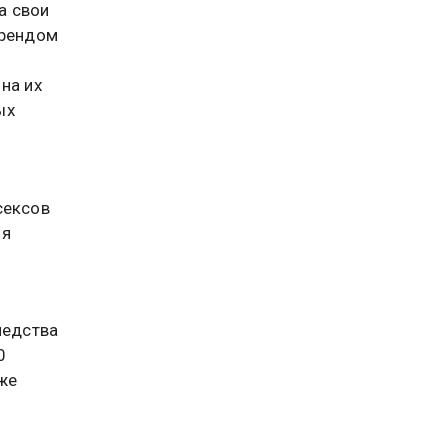
а свои
брендом
на их
ых
сексов
ия
ледства
0
же