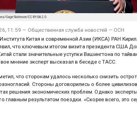
ons/Gage Skidmore/CC BY-SA 2.0
26, 11:59 — Общественная служба новостей — ОСН
Института Китая и современной Азии (ИКСА) РАН Кирил
явил, что ключевым итогом визита президента США Д
Китай стали значительные уступки Вашингтона по тайв
Свое мнение эксперт высказал в беседе с ТАСС.
метил, что сторонам удалось несколько снизить острот
разногласий. Стороны договорились о более цивилизо
тах решения экономических проблем. Однако эксперты
то главным результатом поездки. «Скорее всего, это с
рампа по Тайваню», — подчеркнул собеседник агентства
 аналитика, сделка по продаже Тайваню американских
й, вероятно, будет заморожена на неопределенный сро
такой шаг официальный Пекин мог пообещать склонить