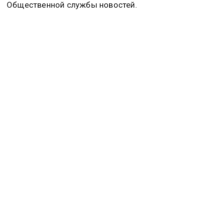
римский выбрал сторону в украинском конфликте.
Подробнее об этом
читайте в материале
Общественной службы новостей.
ДЖАСТИН БИБЕР
ПАПА РИМСКИЙ ЛЕВ XIV
Дзен
MAX
Rutube
Tg
Новости СМИ2
ПОЛИТИКА
ОБЩЕСТВО
ЭКОНОМИКА