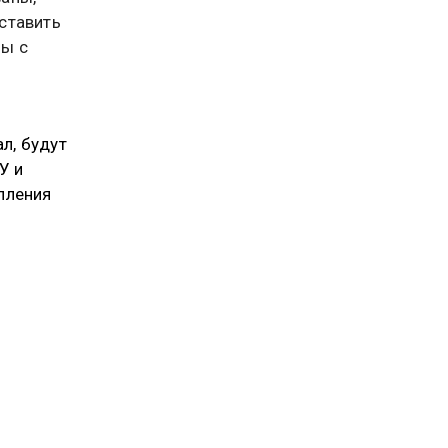
ставить
мы с
в ВСУ
е