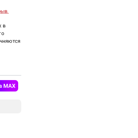
рыв.
х в
то
очняются