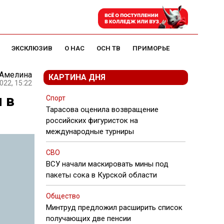
ЭКСКЛЮЗИВ
О НАС
ОСН ТВ
ПРИМОРЬЕ
 Амелина
КАРТИНА ДНЯ
022, 15:22
 в
Спорт
Тарасова оценила возвращение
российских фигуристок на
международные турниры
СВО
ВСУ начали маскировать мины под
пакеты сока в Курской области
Общество
Минтруд предложил расширить список
получающих две пенсии