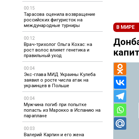
00:15
Тарасова оценила возвращение
российских фигуристок на
международные турниры
В МИРЕ
00:12
Донба
Врач-трихолог Ольга Кохас: на
капит
рост волос влияет генетика и
правильный уход
00:04
Экс-глава МИД Украины Кулеба
заявил о росте числа атак на
украинцев в Польше
00:04
Мужчина погиб при попытке
попасть из Марокко в Испанию на
параплане
00:03
Валерий Карпин и его жена