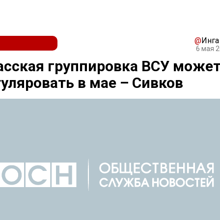
@
Инга
6 мая 2
сская группировка ВСУ може
уляровать в мае – Сивков