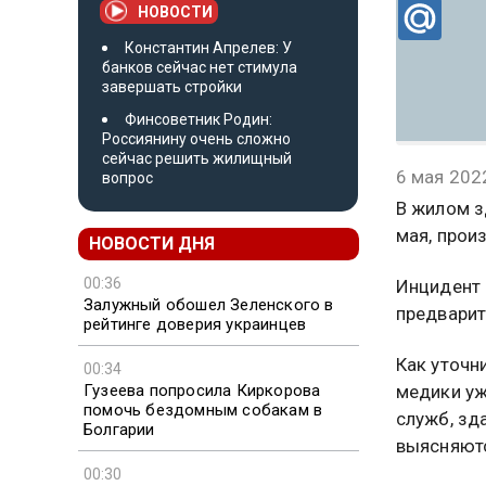
НОВОСТИ
Константин Апрелев: У
банков сейчас нет стимула
завершать стройки
Финсоветник Родин:
Россиянину очень сложно
сейчас решить жилищный
6 мая 202
вопрос
В жилом з
мая, про
НОВОСТИ ДНЯ
00:36
Инцидент 
Залужный обошел Зеленского в
предварит
рейтинге доверия украинцев
Как уточн
00:34
Гузеева попросила Киркорова
медики уж
помочь бездомным собакам в
служб, зд
Болгарии
выясняют
00:30