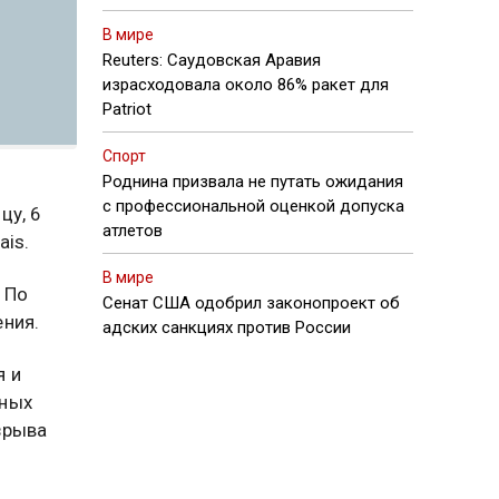
В мире
Reuters: Саудовская Аравия
израсходовала около 86% ракет для
Patriot
Спорт
Роднина призвала не путать ожидания
с профессиональной оценкой допуска
цу, 6
атлетов
ais.
В мире
По
Сенат США одобрил законопроект об
ния.
адских санкциях против России
я и
нных
зрыва