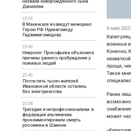
назвали новорожденного сына
Даниэлем
23:55
В Махачкале возведут мемориал
6 мая 202
Герою РФ Нурмагомеду
Гаджимагомедову
Капитуляц
военные и
23:40
Конечно, 
Невролог Прокофьева объяснила
причины раннего пробуждения у
нехваткой
пожилых людей
проще, че
Такое мн
23:40
специалис
Почти пять тысяч жителей
Ивановской области остались
без электричества
Ранее лиш
возможн
23:38
снабжения
Трагедия и непрофессионализм: в
федерации альпинизма
может нас
прокомментировали смерть
россиянки в Шамони
«Капитуля