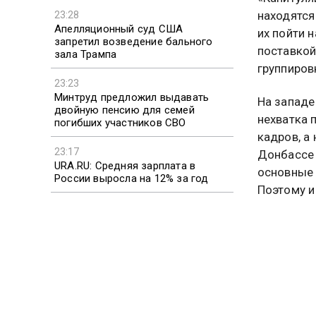
находятся
23:28
Апелляционный суд США
их пойти н
запретил возведение бального
поставкой
зала Трампа
группиров
23:23
Минтруд предложил выдавать
На западе
двойную пенсию для семей
нехватка 
погибших участников СВО
кадров, а 
23:17
Донбассе
URA.RU: Средняя зарплата в
основные 
России выросла на 12% за год
Поэтому и
они сдаду
23:12
В Турции задержали
у Киева не
подозреваемого в серии краж у
Константи
туристов на $82 тысячи
Специалис
Украина п
армию. Ки