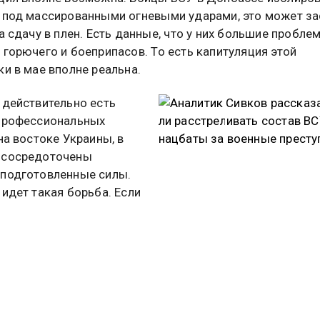
 под массированными огневыми ударами, это может за
а сдачу в плен. Есть данные, что у них большие пробле
 горючего и боеприпасов. То есть капитуляция этой
ки в мае вполне реальна.
 действительно есть
профессиональных
на востоке Украины, в
 сосредоточены
подготовленные силы.
 идет такая борьба. Если
тся, то боеспособных сил
 останется», – отметил
Аналитик Сивков
н Сивков.
рассказал, будут ли
расстреливать соста
т напомнил, что сейчас
и нацбаты за военны
ытается создать вторую
преступления
ев будет пытаться