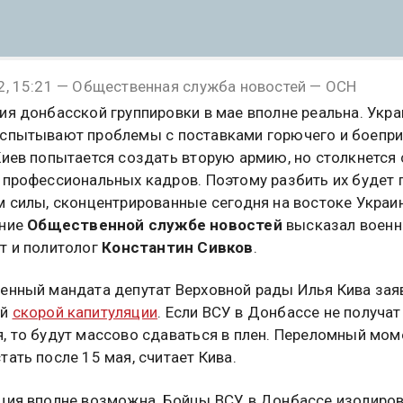
2, 15:21 — Общественная служба новостей — ОСН
ия донбасской группировки в мае вполне реальна. Укр
спытывают проблемы с поставками горючего и боепри
Киев попытается создать вторую армию, но столкнется 
 профессиональных кадров. Поэтому разбить их будет 
м силы, сконцентрированные сегодня на востоке Украи
ение
Общественной службе новостей
высказал воен
т и политолог
Константин Сивков
.
енный мандата депутат Верховной рады Илья Кива зая
ой
скорой капитуляции
. Если ВСУ в Донбассе не получат
, то будут массово сдаваться в плен. Переломный мом
тать после 15 мая, считает Кива.
ция вполне возможна. Бойцы ВСУ в Донбассе изолиро