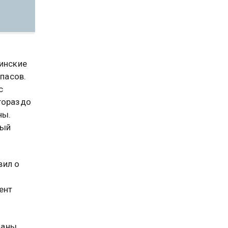
аинские
пасов.
с
гораздо
ны.
ный
вил о
ент
ваны,