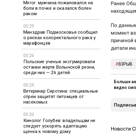
Mirror: мужчина пожаловался на
Ранее Общ
боли в почке и оказался болен
находящем
раком
По данным
00:29
Минздрав Подмосковья сообщил
момент вз
о рисках колоректального рака у
причиной 
марафонцев
детали ин
00:26
Польские ученые эксгумировали
ВЗРЫВ
останки жертв Волынской резни,
среди них — 26 детей
Больше ак
00:24
видео смо
Ветеринар Сиротина: специальные
спреи защитят питомцев от
насекомых
Подписыв
00:20
Кинолог Голубев: владельцам не
следует ускорять адаптацию
Новости 
щенка к новому дому