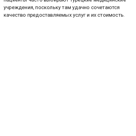
учреждения, поскольку там удачно сочетаются
качество предоставляемых услуг и их стоимость.
Особое внимание доктор уделила российским
гражданам, которые активно интересуются
комплексными пакетами медицинского туризма.
Такие предложения охватывают весь процесс — от
трансфера и проживания до послеоперационного
сопровождения. По ее наблюдениям, значительное
число пациентов из России приезжают в крупные
медицинские центры, расположенные в Стамбуле и
Анкаре, основываясь на рекомендациях знакомых
или информации из социальных сетей.
Кроме того, Дузчимен отметила устойчивый рост
спроса на эстетические медицинские процедуры в
Турции, чему способствует высокая стоимость
аналогичных услуг в странах Европы и других