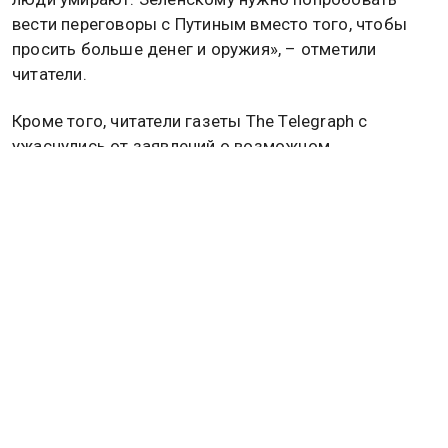
вести переговоры с Путиным вместо того, чтобы
просить больше денег и оружия», – отметили
читатели.
Кроме того, читатели газеты The Telegraph с
ужаснулись от заявлений о возможном
выдвижении бывшего премьера страны Бориса
Джонсона на пост генерального секретаря НАТО.
«Тот факт, что такой беспринципный и аморальный
человек может даже хотя бы рассматриваться на
такую роль, вызывает недоверие», — сказал
Andrew Cowell. Подробнее об этом читайте в
материале
Общественной службы новостей
.
БРИТАНЦЫ
АНДРЕЙ МЕЛЬНИК
Дзен
MAX
Rutube
Tg