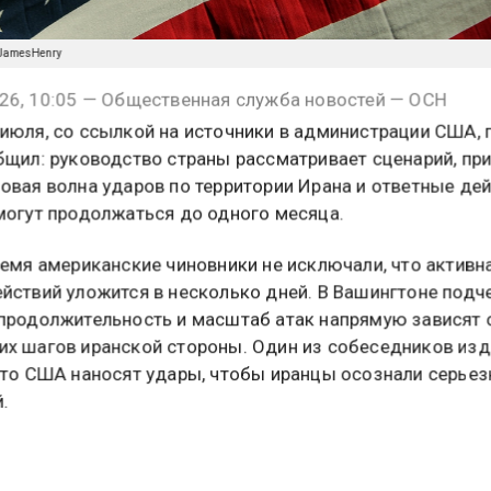
m/JamesHenry
26, 10:05 — Общественная служба новостей — ОСН
июля, со ссылкой на источники в администрации США, 
бщил: руководство страны рассматривает сценарий, пр
овая волна ударов по территории Ирана и ответные де
могут продолжаться до одного месяца.
ремя американские чиновники не исключали, что активн
йствий уложится в несколько дней. В Вашингтоне подч
продолжительность и масштаб атак напрямую зависят 
х шагов иранской стороны. Один из собеседников из
что США наносят удары, чтобы иранцы осознали серьез
.
между США и Израилем с одной стороны и Ираном с д