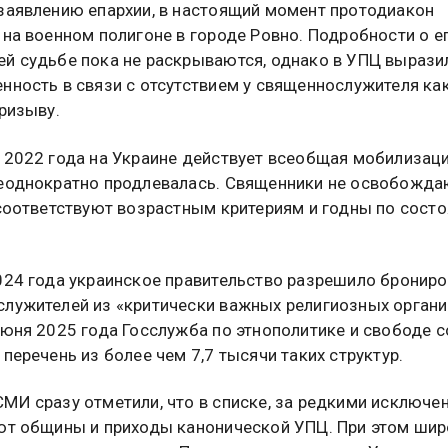
заявлению епархии, в настоящий момент протодиакон
 на военном полигоне в городе Ровно. Подробности о е
й судьбе пока не раскрываются, однако в УПЦ вырази
нность в связи с отсутствием у священнослужителя ка
призыву.
 2022 года на Украине действует всеобщая мобилизаци
еоднократно продлевалась. Священники не освобожда
 соответствуют возрастным критериям и годны по сост
024 года украинское правительство разрешило брониро
лужителей из «критически важных религиозных органи
июня 2025 года Госслужба по этнополитике и свободе с
 перечень из более чем 7,7 тысячи таких структур.
МИ сразу отметили, что в списке, за редкими исключе
ют общины и приходы канонической УПЦ. При этом ши