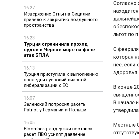
Согласно 
16:27
находится
Извержение Этны на Сицилии
дальнейше
привело к закрытию воздушного
пространства
обеспокое
льгот по 
16:23
Турция ограничила проход
С февраля
судов в Черное море на фоне
атак БПЛА
которая н
нее, если
16:13
здоровья.
Турция приступила к выполнению
последних условий визовой
либерализации с ЕС
В конце 2
священнос
16:07
В начале 
Зеленский попросил ракеты
Patriot у Германии и Польши
утвердила
16:05
Местные С
Bloomberg: задержки поставок
отсутству
ракет ПВО усилят давление