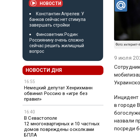
НОВОСТИ
Константин Апрелев: У
банков сейчас нет стимула
завершать стройки
Финсоветник Родин:
Россиянину очень сложно
Фото: интернет
сейчас решить жилищный
вопрос
9 июля 20
Сотрудник
НОВОСТИ ДНЯ
мобилиза
16:55
Украинско
Немецкий депутат Хенрихманн
обвинил Россию в «игре без
Инцидент 
правил»
в городе 
16:40
богослуже
В Севастополе
назвали п
12 многоквартирных и 10 частных
посреди б
домов повреждены осколками
БПЛА