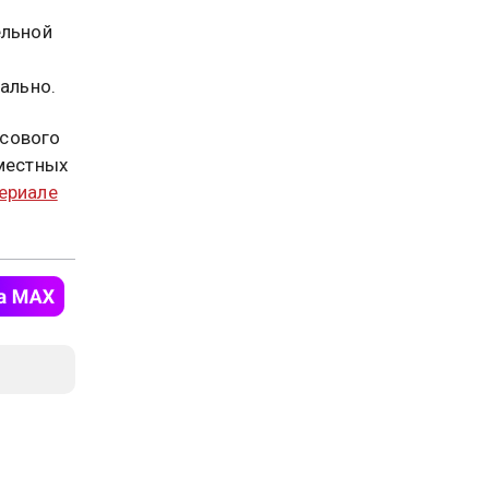
ельной
ально.
ссового
 местных
териале