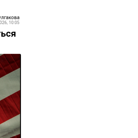
улгакова
026, 10:05
ться