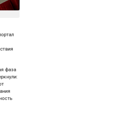
портал
и
йствия
ая фаза
еркнули:
от
дания
ность
ругой