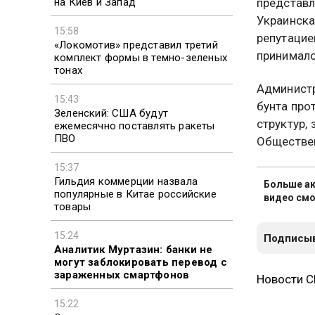
на Киев и Запад
представл
Украинска
15:58
репутацие
«Локомотив» представил третий
принимало
комплект формы в темно-зеленых
тонах
Администр
15:43
бунта про
Зеленский: США будут
структур,
ежемесячно поставлять ракеты
ПВО
Обществен
15:37
Гильдия коммерции назвала
Больше ак
популярные в Китае российские
видео смо
товары
15:24
Подписыв
Аналитик Муртазин: банки не
могут заблокировать перевод с
зараженных смартфонов
Новости 
15:22