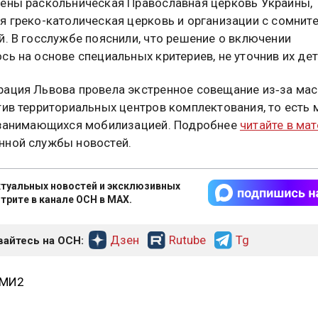
ены раскольническая Православная церковь Украины,
я греко-католическая церковь и организации с сомнит
й. В госслужбе пояснили, что решение о включении
сь на основе специальных критериев, не уточнив их дет
ация Львова провела экстренное совещание из‑за ма
тив территориальных центров комплектования, то есть
 занимающихся мобилизацией. Подробнее
читайте в ма
ной службы новостей.
туальных новостей и эксклюзивных
трите в канале ОСН в MAX.
Дзен
Rutube
Tg
айтесь на ОСН:
СМИ2