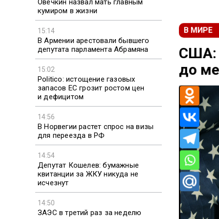
Овечкин назвал мать главным
кумиром в жизни
15:14
В МИРЕ
В Армении арестовали бывшего
депутата парламента Абрамяна
США: 
15:02
до м
Politico: истощение газовых
запасов ЕС грозит ростом цен
и дефицитом
14:56
В Норвегии растет спрос на визы
для переезда в РФ
14:54
Депутат Кошелев: бумажные
квитанции за ЖКУ никуда не
исчезнут
14:50
ЗАЭС в третий раз за неделю