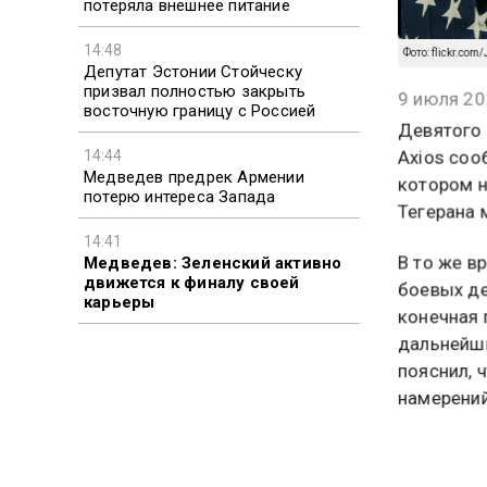
потеряла внешнее питание
14:48
Депутат Эстонии Стойческу
Фото: flickr.co
призвал полностью закрыть
восточную границу с Россией
9 июля 20
Девятого 
14:44
Медведев предрек Армении
Axios соо
потерю интереса Запада
котором н
Тегерана 
14:41
Медведев: Зеленский активно
движется к финалу своей
В то же в
карьеры
боевых де
конечная 
дальнейши
пояснил, 
намерений
Конфликт 