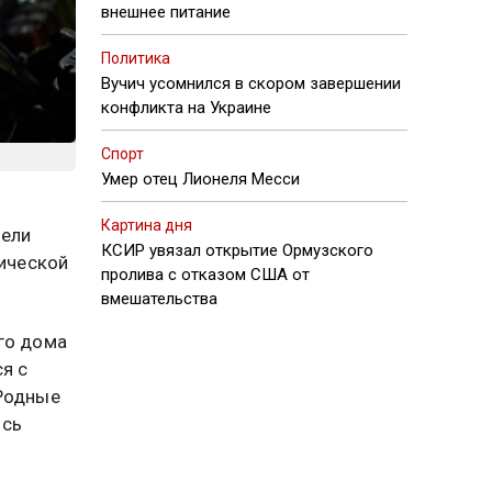
внешнее питание
Политика
Вучич усомнился в скором завершении
конфликта на Украине
Спорт
Умер отец Лионеля Месси
Картина дня
вели
КСИР увязал открытие Ормузского
ической
пролива с отказом США от
вмешательства
го дома
я с
 Родные
ось