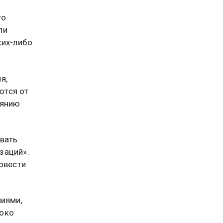
го
ли
ких-либо
я,
ются от
оянию
вать
заций».
овести
ниями,
роко