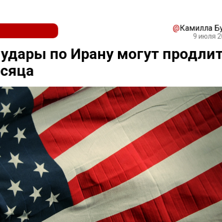
@
Камилла Б
9 июля 2
удары по Ирану могут продли
есяца