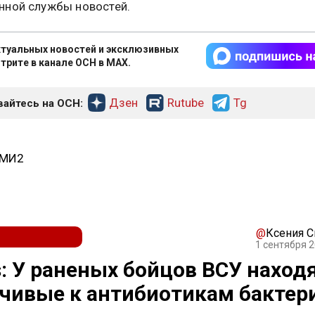
ной службы новостей.
туальных новостей и эксклюзивных
трите в канале ОСН в MAX.
Дзен
Rutube
Tg
айтесь на ОСН:
СМИ2
@
Ксения 
1 сентября 2
: У раненых бойцов ВСУ наход
чивые к антибиотикам бактер