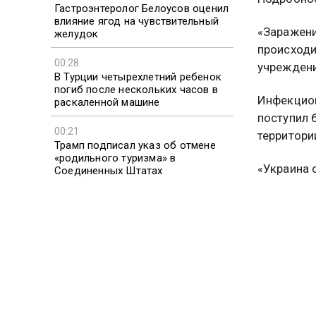
Гастроэнтеролог Белоусов оценил
влияние ягод на чувствительный
«Заражен
желудок
происходи
00:28
учреждени
В Турции четырехлетний ребенок
погиб после нескольких часов в
Инфекцио
раскаленной машине
поступил
00:21
территори
Трамп подписал указ об отмене
«родильного туризма» в
«Украина 
Соединенных Штатах
воздейств
Владимир 
фронта. П
ВСУ
Больше ак