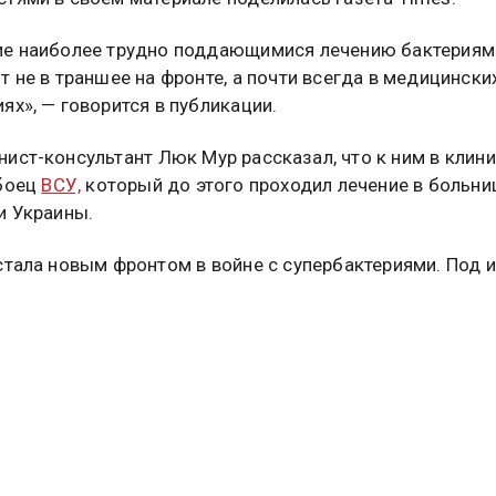
ие наиболее трудно поддающимися лечению бактериям
т не в траншее на фронте, а почти всегда в медицински
ях», — говорится в публикации.
нист-консультант
Люк Мур рассказал, что к ним в клин
 боец
ВСУ,
который до этого проходил лечение в больни
и Украины.
стала новым фронтом в войне с супербактериями. Под и
ие попадают не только военные», — заявил доктор.
Зеленский назвал непростой обстановку на четырех уч
одробнее
читайте в материале
Общественной службы но
туальных новостей и эксклюзивных