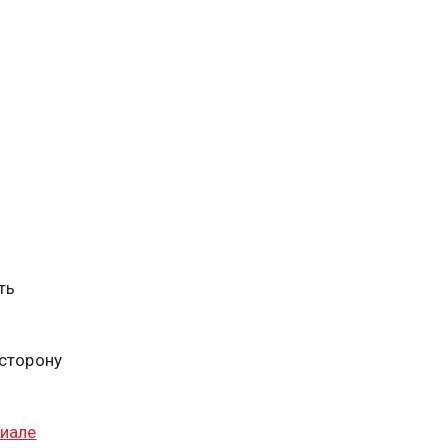
ть
 сторону
риале