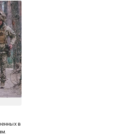
оенных в
ам.