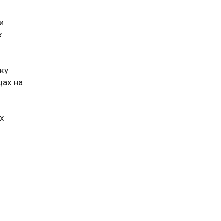
и
х
ику
цах на
х
астках
востей.