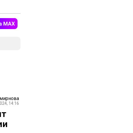
Смирнова
024, 14:16
ят
ии