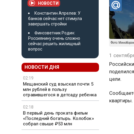
НОВОСТИ
Константин Апрелев: У
банков сейчас нет стимула
завершать стройки
Финсоветник Родин:
Россиянину очень сложно
Фото: Миноборон
сейчас решить жилищный
вопрос
1 сентябр
Российски
НОВОСТИ ДНЯ
поделился
02:19
цели.
Мещанский суд взыскал почти 5
млн рублей в пользу
Сообщаетс
отравившегося в детсаду ребенка
квартиры.
02:18
В первый день проката фильм
«Последний богатырь. Колобок»
собрал свыше ₽53 млн