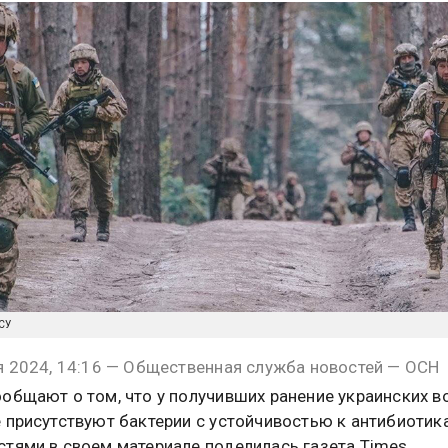
ВСУ
я 2024, 14:16 — Общественная служба новостей — ОСН
общают о том, что у получивших ранение украинских в
 присутствуют бактерии с устойчивостью к антибиотик
тями в своем материале поделилась газета Times.