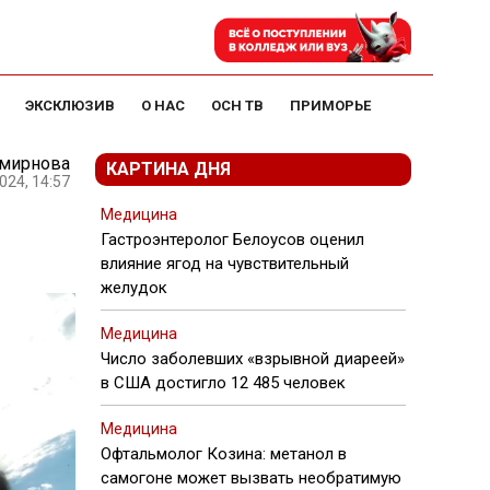
ЭКСКЛЮЗИВ
О НАС
ОСН ТВ
ПРИМОРЬЕ
Смирнова
КАРТИНА ДНЯ
024, 14:57
Медицина
Гастроэнтеролог Белоусов оценил
влияние ягод на чувствительный
желудок
Медицина
Число заболевших «взрывной диареей»
в США достигло 12 485 человек
Медицина
Офтальмолог Козина: метанол в
самогоне может вызвать необратимую