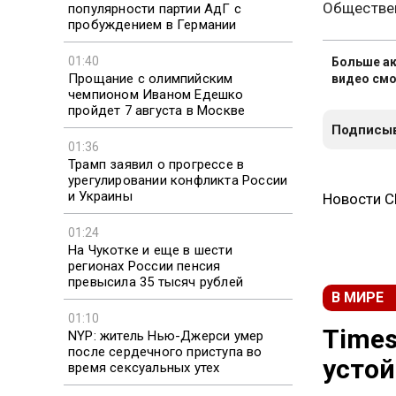
Обществен
популярности партии АдГ с
пробуждением в Германии
01:40
Больше ак
Прощание с олимпийским
видео смо
чемпионом Иваном Едешко
пройдет 7 августа в Москве
Подписыв
01:36
Трамп заявил о прогрессе в
урегулировании конфликта России
и Украины
Новости 
01:24
На Чукотке и еще в шести
регионах России пенсия
превысила 35 тысяч рублей
В МИРЕ
01:10
Times
NYP: житель Нью-Джерси умер
после сердечного приступа во
устой
время сексуальных утех