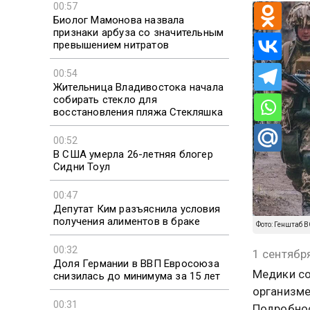
00:57
Биолог Мамонова назвала
признаки арбуза со значительным
превышением нитратов
00:54
Жительница Владивостока начала
собирать стекло для
восстановления пляжа Стекляшка
00:52
В США умерла 26-летняя блогер
Сидни Тоул
00:47
Депутат Ким разъяснила условия
получения алиментов в браке
Фото: Генштаб 
00:32
1 сентябр
Доля Германии в ВВП Евросоюза
Медики со
снизилась до минимума за 15 лет
организме
00:31
Подробнос