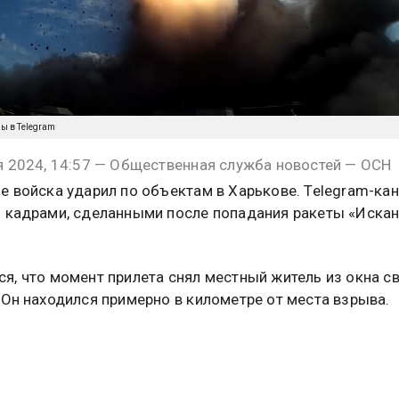
ы в Telegram
я 2024, 14:57 — Общественная служба новостей — ОСН
е войска ударил по объектам в Харькове. Telegram-кан
 кадрами, сделанными после попадания ракеты «Искан
я, что момент прилета снял местный житель из окна с
 Он находился примерно в километре от места взрыва.