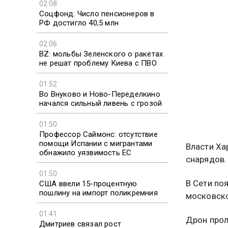
02:08
Соцфонд: Число пенсионеров в
РФ достигло 40,5 млн
02:06
BZ: мольбы Зеленского о ракетах
не решат проблему Киева с ПВО
01:52
Во Внуково и Ново-Переделкино
начался сильный ливень с грозой
01:50
Профессор Саймонс: отсутствие
помощи Испании с мигрантами
Власти Ха
обнажило уязвимость ЕС
снарядов.
01:50
В Сети по
США ввели 15-процентную
пошлину на импорт поликремния
московско
01:41
Дрон прол
Дмитриев связал рост