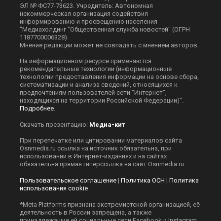
ЭЛ № ФС77-73623. Учредитель: Автономная
некоммерческая организация содействия
информированию и просвещению населения
"Медиахолдинг "Общественная служба новостей" (ОГРН
1187700006328).
Мнение редакции может не совпадать с мнением авторов.
На информационном ресурсе применяются
рекомендательные технологии (информационные
технологии предоставления информации на основе сбора,
систематизации и анализа сведений, относящихся к
предпочтениям пользователей сети "Интернет",
находящихся на территории Российской Федерации)".
Подробнее
.
Скачать презентацию:
Медиа-кит
При перепечатке или цитировании материалов сайта
Оsnmedia.ru ссылка на источник обязательна, при
использовании в Интернет-изданиях и на сайтах
обязательна прямая гиперссылка на сайт Оsnmedia.ru.
Пользовательское соглашение
|
Политика ОСН
|
Политика
использования cookie
*Meta Platforms признана экстремистской организацией, её
деятельность в России запрещена, а также
принадлежащие ей социальные сети Facebook и Instagram.