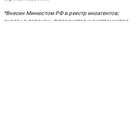
*Внесен Минюстом РФ в реестр иноагентов;
внесен в перечень террористов и экстремистов
Росфинмониторинга.
Дзен
MAX
Rutube
Tg
Новости СМИ2
ПОЛИТИКА
ОБЩЕСТВО
ЭКОНОМИКА
ПРОИСШЕСТВИЯ
В МИРЕ
ЭКСКЛЮЗИВ