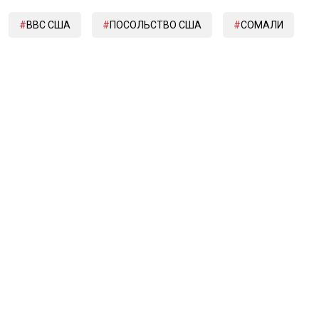
ВВС США
ПОСОЛЬСТВО США
СОМАЛИ
Дзен
MAX
Rutube
Tg
Новости СМИ2
ПОЛИТИКА
ОБЩЕСТВО
ЭКОНОМИКА
ПРОИСШЕСТВИЯ
В МИРЕ
ЭКСКЛЮЗИВ
МНЕНИЯ
СПОРТ
КУЛЬТУРА
О НАС