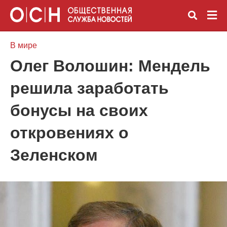
В мире
Олег Волошин: Мендель
Вве
решила заработать
зап
и
наж
бонусы на своих
Ente
откровениях о
Зеленском