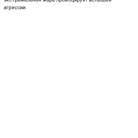
агрессии.
Диетолог Ольга Редина
предупредила
, что в жару
важно правильно выбирать напитки.
Материал носит информационный характер. Не
является медицинским назначением. Требуется
консультация специалиста.
Дзен
MAX
Rutube
Tg
Новости СМИ2