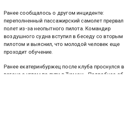
Ранее сообщалось о другом инциденте:
переполненный пассажирский самолет прервал
полет из-за неопытного пилота. Командир
воздушного судна вступил в беседу со вторым
пилотом и выяснил, что молодой человек еще
проходит обучение.
Ранее екатеринбуржец после клуба проснулся в
вагоне с углем по пути в Тюмень. Подробнее об
этом
читайте в материале
Общественной службы
новостей.
Дзен
MAX
Rutube
Tg
Новости СМИ2