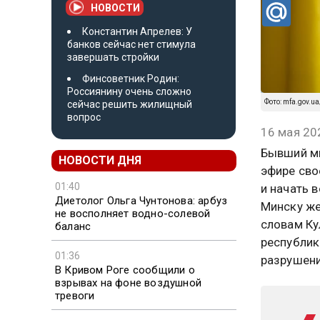
НОВОСТИ
Константин Апрелев: У
банков сейчас нет стимула
завершать стройки
Финсоветник Родин:
Россиянину очень сложно
Фото: mfa.gov.u
сейчас решить жилищный
вопрос
16 мая 20
Бывший ми
НОВОСТИ ДНЯ
эфире сво
01:40
и начать 
Диетолог Ольга Чунтонова: арбуз
Минску же
не восполняет водно-солевой
словам Ку
баланс
республик
01:36
разрушени
В Кривом Роге сообщили о
взрывах на фоне воздушной
тревоги