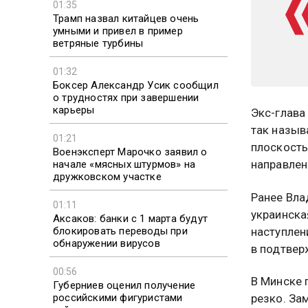
01:35
Трамп назвал китайцев очень
умными и привел в пример
ветряные турбины
01:32
Боксер Александр Усик сообщил
о трудностях при завершении
карьеры
Экс-глава
так назыв
01:21
плоскость
Военэксперт Марочко заявил о
направлен
начале «мясных штурмов» на
дружковском участке
Ранее Вла
01:11
украинска
Аксаков: банки с 1 марта будут
блокировать переводы при
наступлен
обнаружении вирусов
в подтвер
00:56
В Минске 
Губерниев оценил получение
российскими фигуристами
резко. За