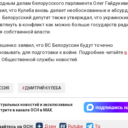
дным делам белорусского парламента Олег Гайдукев
вил, что Кулеба вновь делает необоснованные и абсур
. Белорусский депутат также утверждал, что украински
втянуть в конфликт как можно больше государств рад
я собственной власти.
ашенко заявил, что ВС Белоруссии будут точечно
овывать для подготовки к войне. Подробнее читайте
в
е
Общественной службы новостей.
ССИЯ
ДМИТРИЙ КУЛЕБА
туальных новостей и эксклюзивных
трите в канале ОСН в MAX.
Дзен
Rutube
Tg
айтесь на ОСН: