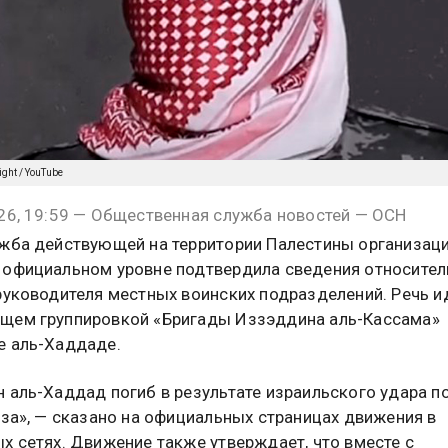
ight / YouTube
26, 19:59 — Общественная служба новостей — ОСН
жба действующей на территории Палестины организац
официальном уровне подтвердила сведения относител
руководителя местных воинских подразделений. Речь и
щем группировкой «Бригады Иззэддина аль-Кассама»
е аль-Хаддаде.
 аль-Хаддад погиб в результате израильского удара п
аза», — сказано на официальных страницах движения в
х сетях. Движение также утверждает, что вместе с