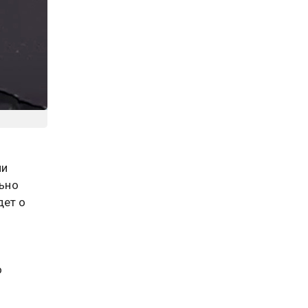
ии
ьно
дет о
о