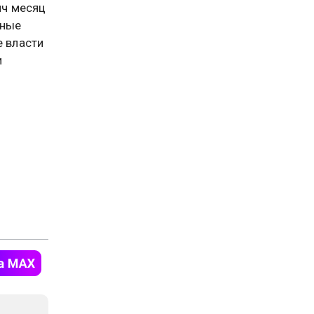
ич месяц
дные
е власти
и