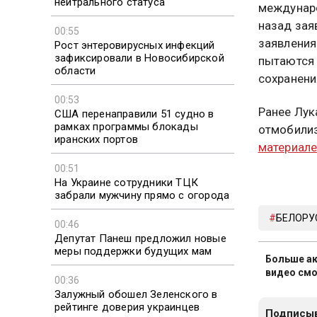
нейтрального статуса
междунаро
назад зая
00:55
заявления
Рост энтеровирусных инфекций
зафиксировали в Новосибирской
пытаются 
области
сохранени
00:53
Ранее Лук
США перенаправили 51 судно в
рамках программы блокады
отмобилиз
иранских портов
материал
00:51
На Украине сотрудники ТЦК
забрали мужчину прямо с огорода
БЕЛОРУ
00:46
Депутат Панеш предложил новые
меры поддержки будущих мам
Больше ак
видео смо
00:36
Залужный обошел Зеленского в
рейтинге доверия украинцев
Подписыв