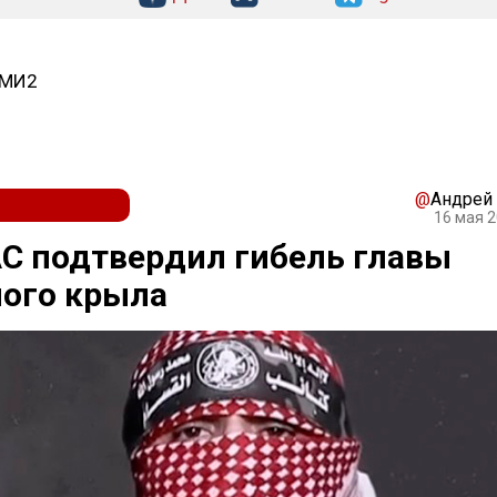
СМИ2
@
Андрей
16 мая 2
С подтвердил гибель главы
ного крыла