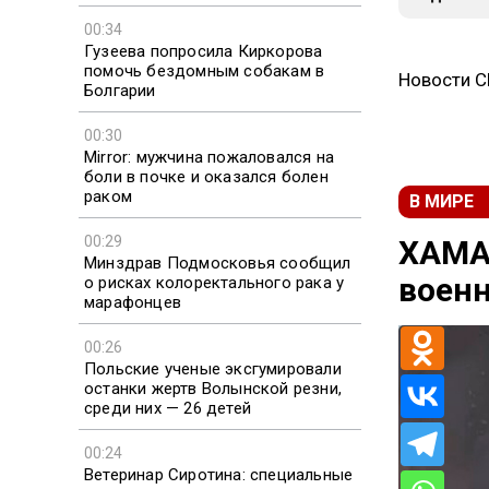
00:34
Гузеева попросила Киркорова
помочь бездомным собакам в
Новости 
Болгарии
00:30
Mirror: мужчина пожаловался на
боли в почке и оказался болен
раком
В МИРЕ
00:29
ХАМА
Минздрав Подмосковья сообщил
воен
о рисках колоректального рака у
марафонцев
00:26
Польские ученые эксгумировали
останки жертв Волынской резни,
среди них — 26 детей
00:24
Ветеринар Сиротина: специальные