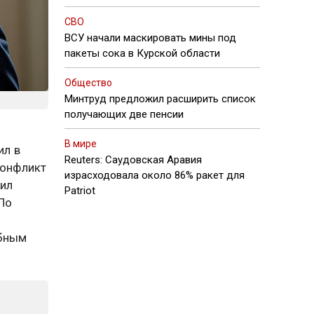
СВО
ВСУ начали маскировать мины под
пакеты сока в Курской области
Общество
Минтруд предложил расширить список
получающих две пенсии
В мире
ил в
Reuters: Саудовская Аравия
конфликт
израсходовала около 86% ракет для
зил
Patriot
По
абным