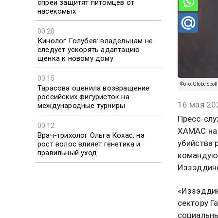
спреи защитят питомцев от
насекомых
00:20
Кинолог Голубев: владельцам не
следует ускорять адаптацию
щенка к новому дому
00:15
Фото: Globe Spotl
Тарасова оценила возвращение
российских фигуристок на
16 мая 20
международные турниры
Пресс-слу
00:12
ХАМАС на 
Врач-трихолог Ольга Кохас: на
убийства 
рост волос влияет генетика и
правильный уход
командую
Иззэддин
«Иззэддин
сектору Г
социальны