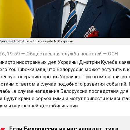
a/persons/dmytro-kuleba / Пресс-служба МЗС Украины
26, 19:59 — Общественная служба новостей — ОСН
нистр иностранных дел Украины Дмитрий Кулеба заяв
его YouTube-канала, что Белоруссия может вступить в 
военную операцию против Украины. При этом он пригро
стким ответом в случае подобного развития событий. 
лебы, в случае нападения Белоруссии последствия для
и будут крайне серьезными и могут привести к масшт
ям и внутренней дестабилизации.
Если Белоруссия на нас нападет, туда