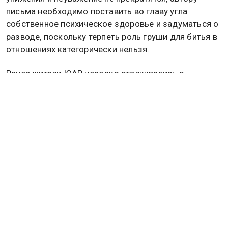
письма необходимо поставить во главу угла
собственное психическое здоровье и задуматься о
разводе, поскольку терпеть роль груши для битья в
отношениях категорически нельзя.
Ранее жители ЮАР нередко сталкивались с
проблемой нехватки средств на высшее
образование, что заставляло молодежь искать
нетривиальные источники дохода.
17-летняя Суландри Котзе из провинции Фри-Стейт
нашла выход, начав ухаживать за чужими
могилами, и со временем превратила это занятие в
небольшой семейный бизнес.
Подробнее об этом читайте в
материале
Общественной службе новостей.