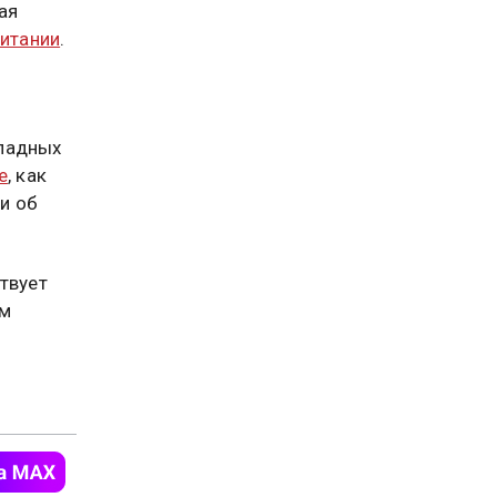
ая
итании
.
ападных
е
, как
чи об
ствует
ом