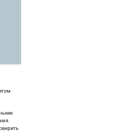
этом
ьными
ния.
оверить