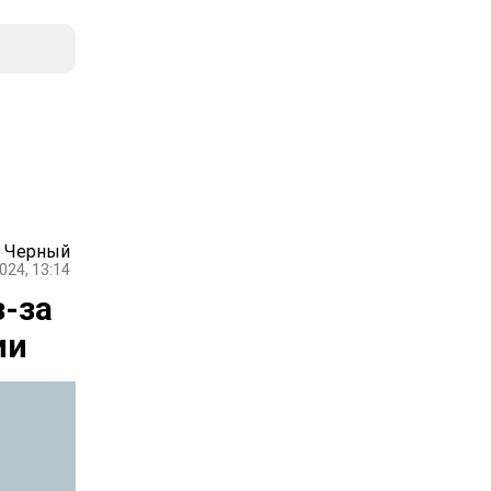
 Черный
024, 13:14
з-за
ии