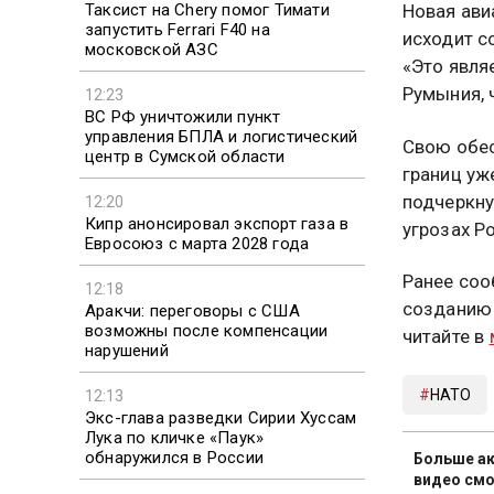
Таксист на Chery помог Тимати
Новая ави
запустить Ferrari F40 на
исходит с
московской АЗС
«Это явля
Румыния, 
12:23
ВС РФ уничтожили пункт
управления БПЛА и логистический
Свою обес
центр в Сумской области
границ уж
подчеркну
12:20
Кипр анонсировал экспорт газа в
угрозах Р
Евросоюз с марта 2028 года
Ранее соо
12:18
созданию 
Аракчи: переговоры с США
возможны после компенсации
читайте в
нарушений
НАТО
12:13
Экс-глава разведки Сирии Хуссам
Лука по кличке «Паук»
обнаружился в России
Больше ак
видео смо