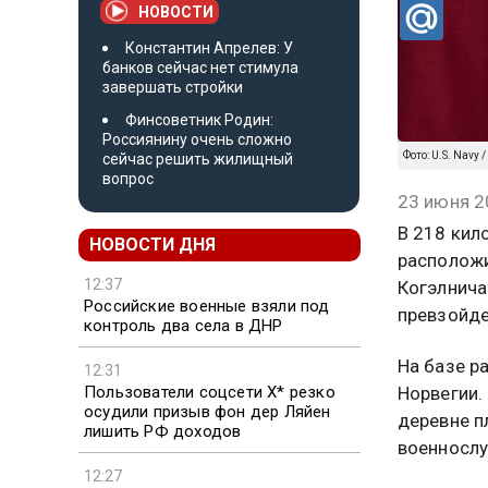
НОВОСТИ
Константин Апрелев: У
банков сейчас нет стимула
завершать стройки
Финсоветник Родин:
Россиянину очень сложно
Фото: U.S. Navy /
сейчас решить жилищный
вопрос
23 июня 2
В 218 кил
НОВОСТИ ДНЯ
расположи
12:37
Когэлнича
Российские военные взяли под
превзойде
контроль два села в ДНР
На базе р
12:31
Пользователи соцсети X* резко
Норвегии.
осудили призыв фон дер Ляйен
деревне п
лишить РФ доходов
военнослу
12:27