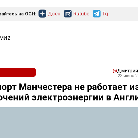
Дзен
Rutube
Tg
айтесь на ОСН:
СМИ2
@
Дмитрий
23 июня 2
орт Манчестера не работает и
чений электроэнергии в Англ