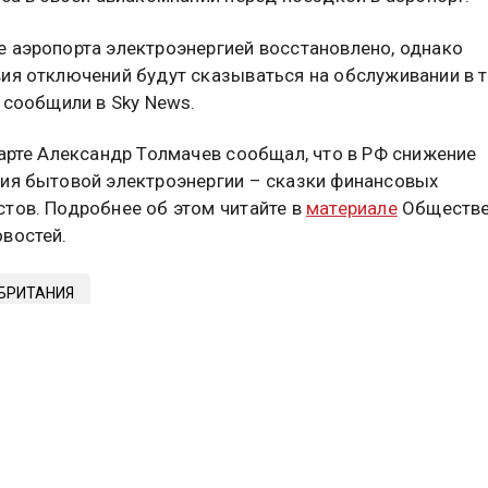
 аэропорта электроэнергией восстановлено, однако
ия отключений будут сказываться на обслуживании в 
, сообщили в Sky News.
марте Александр Толмачев сообщал, что в РФ снижение
ия бытовой электроэнергии – сказки финансовых
тов. Подробнее об этом читайте в
материале
Обществе
востей.
БРИТАНИЯ
туальных новостей и эксклюзивных
трите в канале ОСН в MAX.
Дзен
Rutube
Tg
айтесь на ОСН: