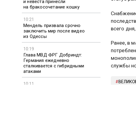
и невеста принесли
на бракосочетание кошку
Снабжение
10:21
последств
Мендель призвала срочно
всего дня
заключить мир после видео
из Одессы
Ранее, в 
10:19
потреблен
Глава МВД ФРГ Добриндт:
монополис
Германия ежедневно
службы но
сталкивается с гибридными
атаками
ВЕЛИКО
10:11
Китай объявил красный уровень
из-за тайфуна «Долфин»
Больше ак
видео смо
Подписыв