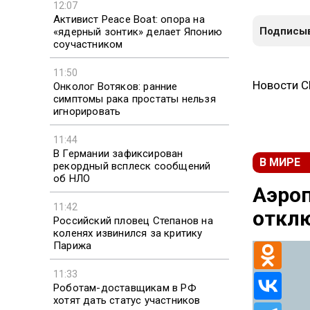
12:07
Активист Peace Boat: опора на
Подписыв
«ядерный зонтик» делает Японию
соучастником
11:50
Новости 
Онколог Вотяков: ранние
симптомы рака простаты нельзя
игнорировать
11:44
В Германии зафиксирован
В МИРЕ
рекордный всплеск сообщений
об НЛО
Аэроп
11:42
отклю
Российский пловец Степанов на
коленях извинился за критику
Парижа
11:33
Роботам-доставщикам в РФ
хотят дать статус участников