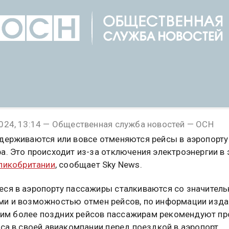
024, 13:14 — Общественная служба новостей — ОСН
держиваются или вовсе отменяются рейсы в аэропорту
а. Это происходит из-за отключения электроэнергии в 
ликобритании
, сообщает Sky News.
ся в аэропорту пассажиры сталкиваются со значител
и и возможностью отмен рейсов, по информации изда
м более поздних рейсов пассажирам рекомендуют пр
йса в своей авиакомпании перед поездкой в аэропорт.