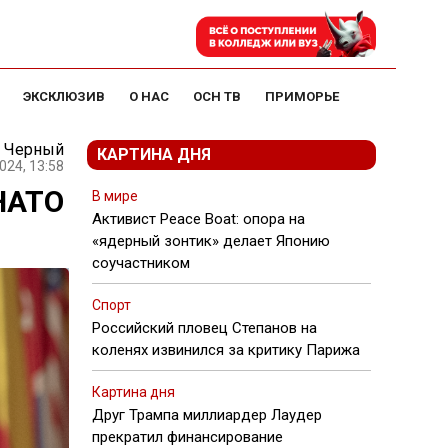
ЭКСКЛЮЗИВ
О НАС
ОСН ТВ
ПРИМОРЬЕ
 Черный
КАРТИНА ДНЯ
024, 13:58
НАТО
В мире
Активист Peace Boat: опора на
«ядерный зонтик» делает Японию
соучастником
Спорт
Российский пловец Степанов на
коленях извинился за критику Парижа
Картина дня
Друг Трампа миллиардер Лаудер
прекратил финансирование