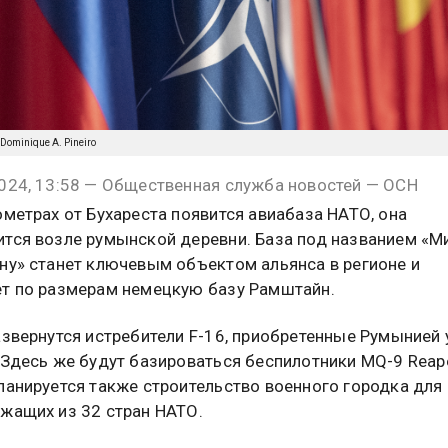
 Dominique A. Pineiro
024, 13:58 — Общественная служба новостей — ОСН
ометрах от Бухареста появится авиабаза НАТО, она
тся возле румынской деревни. База под названием «М
ну» станет ключевым объектом альянса в регионе и
т по размерам немецкую базу Рамштайн.
азвернутся истребители F-16, приобретенные Румынией 
 Здесь же будут базироваться беспилотники MQ-9 Reape
ланируется также строительство военного городка для
жащих из 32 стран НАТО.