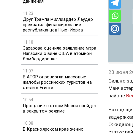
движения
11:23
Друг Трампа миллиардер Лаудер
прекратил финансирование
республиканцев Нью-Йорка
11:18
Захарова оценила заявление мэра
Нагасаки о вине США в атомной
бомбардировке
11:07
23 июня 2
В АТОР опровергли массовые
Сильно за
жалобы российских туристов на
отели в Египте
Манчестер
районе
Ве
10:54
Прощание с отцом Месси пройдет
Находящие
в закрытом режиме
задержкам
10:38
Ожидающи
В Красноярском крае жених
статус ре