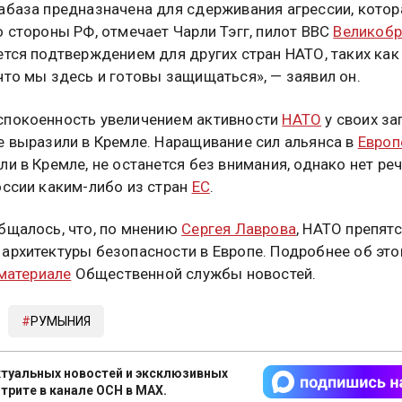
абаза предназначена для сдерживания агрессии, котор
о стороны РФ, отмечает Чарли Тэгг, пилот ВВС
Великобр
ется подтверждением для других стран НАТО, таких как
что мы здесь и готовы защищаться», — заявил он.
покоенность увеличением активности
НАТО
у своих з
е выразили в Кремле. Наращивание сил альянса в
Европ
ли в Кремле, не останется без внимания, однако нет ре
оссии каким-либо из стран
ЕС
.
бщалось, что, по мнению
Сергея Лаврова
, НАТО препят
архитектуры безопасности в Европе. Подробнее об эт
материале
Общественной службы новостей.
РУМЫНИЯ
туальных новостей и эксклюзивных
трите в канале ОСН в MAX.