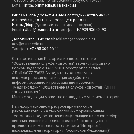
101000 г. Москва, Потаповский переулок, 16/5с1
E-mail:
info@osnmedia.ru
|
Вакансии
Реклама, спецпроекты и иное сотрудничество на ОСН,
osnmedia.ru, ОСН-ТВ и пресс-центре ОСН:
Игорь Дбар
(Руководитель отдела продаж)
Email:
i.dbar@osnmedia.ru
Телефон:
+7 909 936-02-90
Дополнительные email:
reklama@osnmedia.ru
,
adv@osnmedia.ru
Телефон:
+7 495 004-56-11
Сетевое издание Информационное агентство
"Общественная служба новостей" зарегистрировано
Роскомнадзором 14.09.2018, реестровая запись
ЭЛ № ФС77-73623. Учредитель: Автономная
некоммерческая организация содействия
информированию и просвещению населения
"Медиахолдинг "Общественная служба новостей" (ОГРН
1187700006328).
Мнение редакции может не совпадать с мнением авторов.
На информационном ресурсе применяются
рекомендательные технологии (информационные
технологии предоставления информации на основе сбора,
систематизации и анализа сведений, относящихся к
предпочтениям пользователей сети "Интернет",
находящихся на территории Российской Федерации)".