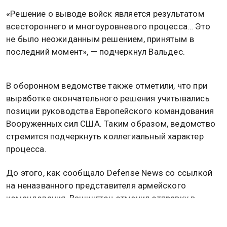
«Решение о выводе войск является результатом
всестороннего и многоуровневого процесса… Это
не было неожиданным решением, принятым в
последний момент», — подчеркнул Вальдес.
В оборонном ведомстве также отметили, что при
выработке окончательного решения учитывались
позиции руководства Европейского командования
Вооруженных сил США. Таким образом, ведомство
стремится подчеркнуть коллегиальный характер
процесса.
До этого, как сообщало Defense News со ссылкой
на неназванного представителя армейского
командования, Вашингтон отменил отправку в
Польшу второй бронетанковой бригады первой
кавалерийской дивизии. Речь идет о более чем 4