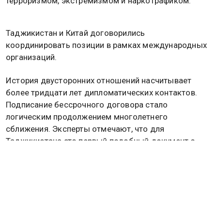
терроризмом, экстремизмом и наркотрафиком.
Таджикистан и Китай договорились
координировать позиции в рамках международных
организаций.
История двусторонних отношений насчитывает
более тридцати лет дипломатических контактов.
Подписание бессрочного договора стало
логическим продолжением многолетнего
сближения. Эксперты отмечают, что для
Таджикистана это первый подобный документ о
вечной дружбе с крупной мировой державой.
Пресс-служба Рахмона пока не раскрыла детали
конкретных статей соглашения. Ожидается, что
полный текст договора будет опубликован после
завершения всех протокольных мероприятий.