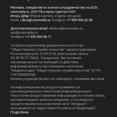
Реклама, спецпроекты и иное сотрудничество на ОСН,
osnmedia.ru, ОСН-ТВ и пресс-центре ОСН:
Игорь Дбар
(Руководитель отдела продаж)
Email:
i.dbar@osnmedia.ru
Телефон:
+7 909 936-02-90
Дополнительные email:
reklama@osnmedia.ru
,
adv@osnmedia.ru
Телефон:
+7 495 004-56-11
Сетевое издание Информационное агентство
"Общественная служба новостей" зарегистрировано
Роскомнадзором 14.09.2018, реестровая запись
ЭЛ № ФС77-73623. Учредитель: Автономная
некоммерческая организация содействия
информированию и просвещению населения
"Медиахолдинг "Общественная служба новостей" (ОГРН
1187700006328).
Мнение редакции может не совпадать с мнением авторов.
На информационном ресурсе применяются
рекомендательные технологии (информационные
технологии предоставления информации на основе сбора,
систематизации и анализа сведений, относящихся к
предпочтениям пользователей сети "Интернет",
находящихся на территории Российской Федерации)".
Подробнее
.