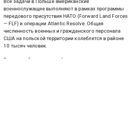
Все задачи в Польше американские
военнослужащие выполняют в рамках программы
передового присутствия НАТО (Forward Land Forces
— FLF) и операции Atlantic Resolve. Общая
численность военных и гражданского персонала
США на польской территории колеблется в районе
10 тысяч человек.
Ранее сообщалось, что французские военные
водолазы пропали после удара по порту Одессы.
Подробнее об этом
читайте в материале
Общественной службы новостей.
США
ТЕХАС
Дзен
MAX
Rutube
Tg