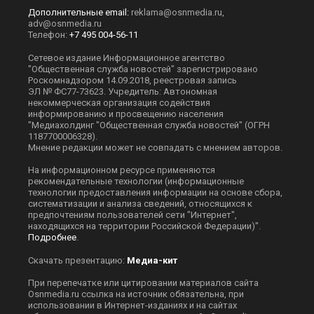
3 июня 2026, 14:56 — Общественная служба
новостей — ОСН
По сообщению издания Gambero Rosso, министр
сельского хозяйства Италии Франческо
Лоллобриджида допустил возможность частичной
вырубки виноградников в стране.
Он пояснил, что стремится избежать ситуации с
заброшенными или непродуктивными землями.
Министр подчеркнул: подобные меры могут быть
реализованы только при единогласном решении
виноделов.
Лоллобриджида отметил, что если отрасль придёт
к общему согласию по вопросу вырубки
виноградников, он будет готов приступить к
реализации этой меры. Также он указал на
дополнительную проблему отрасли — рост
популярности крепких спиртных напитков,
особенно среди молодёжи.
Аналогичный подход уже применяется во Франции
для решения проблемы перепроизводства вина.
Там правительство компенсирует виноделам
потери от сокращения площадей виноградников.
Весной 2026 года французские производители
подали свыше 5,8 тысячи заявок на вырубку
виноградников на территории общей площадью 28
тысяч гектаров.
Президент Франции Эмманюэль Макрон
поддержал эту инициативу. В феврале он заявлял,
что такие меры необходимы для сохранения
ценности производителей на рынке.
Ранее в Италии школьники избили учителя из-за
оценок на экзамене. Подробнее об этом
читайте в
материале
Общественной службы новостей.
ИТАЛИЯ
ЭММАНУЭЛЬ МАКРОН
Дзен
MAX
Rutube
Tg
Новости СМИ2