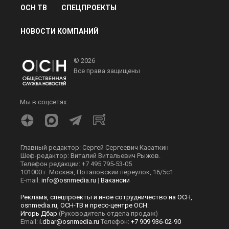
@
Виктория Самойленко
В МИРЕ
3 июня 2026, 14:56
РБК: в Италии заявили о
готовности вырубать
виноградники
Изображение сгенерировано нейросетью ChatGPT