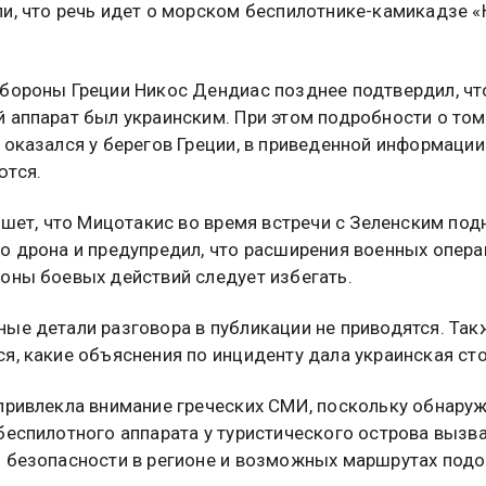
и, что речь идет о морском беспилотнике-камикадзе «
бороны Греции Никос Дендиас позднее подтвердил, чт
 аппарат был украинским. При этом подробности о том,
 оказался у берегов Греции, в приведенной информации
ются.
пишет, что Мицотакис во время встречи с Зеленским под
о дрона и предупредил, что расширения военных опера
оны боевых действий следует избегать.
ые детали разговора в публикации не приводятся. Так
я, какие объяснения по инциденту дала украинская ст
привлекла внимание греческих СМИ, поскольку обнару
беспилотного аппарата у туристического острова вызв
 безопасности в регионе и возможных маршрутах под