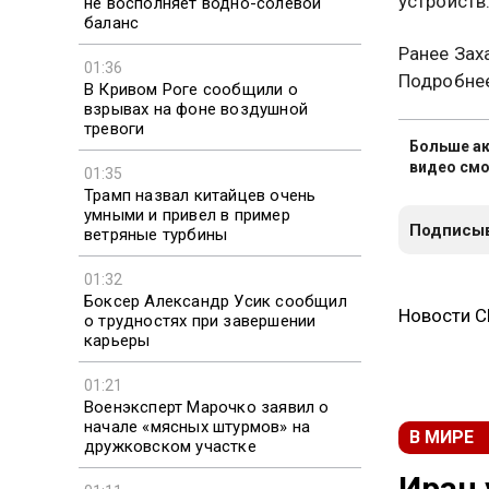
устройств
не восполняет водно-солевой
баланс
Ранее Зах
01:36
Подробне
В Кривом Роге сообщили о
взрывах на фоне воздушной
тревоги
Больше ак
видео смо
01:35
Трамп назвал китайцев очень
умными и привел в пример
Подписыв
ветряные турбины
01:32
Боксер Александр Усик сообщил
Новости 
о трудностях при завершении
карьеры
01:21
Военэксперт Марочко заявил о
начале «мясных штурмов» на
В МИРЕ
дружковском участке
Иран 