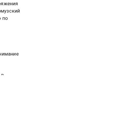
ряжения
рмузский
 по
внимание
 в
дут
ащение
ежду
Документ
ся 28