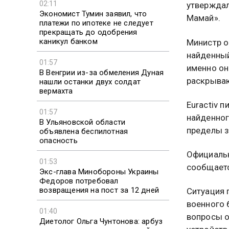
02:11
утверждал
Экономист Тумин заявил, что
Мамай».
платежи по ипотеке не следует
прекращать до одобрения
каникул банком
Министр о
найденный
01:57
именно он
В Венгрии из-за обмеления Дуная
раскрыва
нашли останки двух солдат
вермахта
Euractiv 
01:57
найденног
В Ульяновской области
пределы з
объявлена беспилотная
опасность
Официальн
01:53
сообщаетс
Экс-глава Минобороны Украины
Федоров потребовал
возвращения на пост за 12 дней
Ситуация 
военного 
01:40
вопросы о
Диетолог Ольга Чунтонова: арбуз