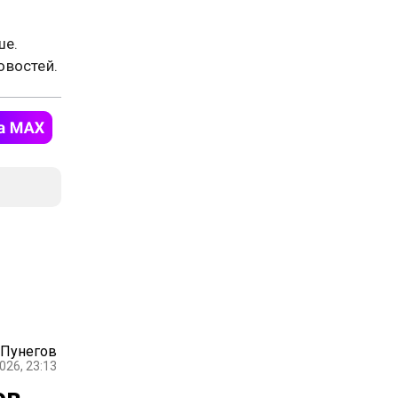
ше.
востей.
 Пунегов
026, 23:13
ов