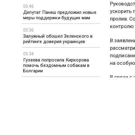
Руководст
00:46
ускорить 
Депутат Панеш предложил новые
меры поддержки будущих мам
пролив. С
контролю 
00:36
Залужный обошел Зеленского в
В заявлен
рейтинге доверия украинцев
рассматри
00:34
подписанн
Гузеева попросила Киркорова
на особую
помочь бездомным собакам в
Болгарии
В связи с
00:30
определен
Mirror: мужчина пожаловался на
объявлены
боли в почке и оказался болен
морских и
раком
Совбез т
Ираном и 
предусмат