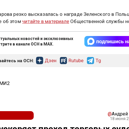
.
арова резко высказалась о награде Зеленского в Поль
е об этом
читайте в материале
Общественной службы но
туальных новостей и эксклюзивных
трите в канале ОСН в MAX.
Дзен
Rutube
Tg
айтесь на ОСН:
СМИ2
@
Андрей
18 июня 2
ускоряет проход торговых суд