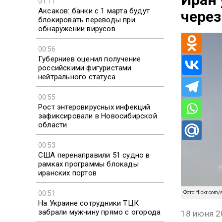
01:11
Аксаков: банки с 1 марта будут
через
блокировать переводы при
обнаружении вирусов
00:56
Губерниев оценил получение
российскими фигуристами
нейтрального статуса
00:55
Рост энтеровирусных инфекций
зафиксировали в Новосибирской
области
00:53
США перенаправили 51 судно в
рамках программы блокады
иранских портов
00:51
Фото: flickr.co
На Украине сотрудники ТЦК
забрали мужчину прямо с огорода
18 июня 2