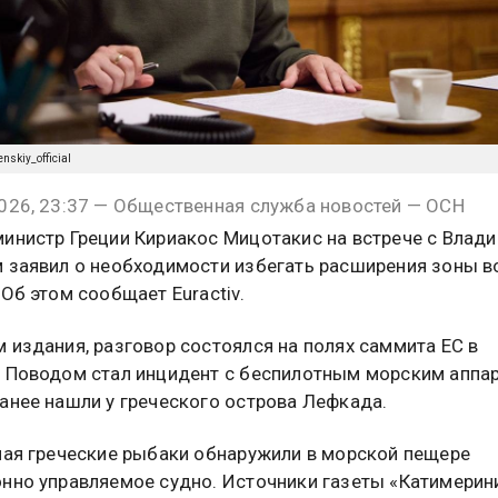
nskiy_official
026, 23:37 — Общественная служба новостей — ОСН
инистр Греции Кириакос Мицотакис на встрече с Влад
 заявил о необходимости избегать расширения зоны 
 Об этом сообщает Euractiv.
 издания, разговор состоялся на полях саммита ЕС в
 Поводом стал инцидент с беспилотным морским аппа
анее нашли у греческого острова Лефкада.
мая греческие рыбаки обнаружили в морской пещере
нно управляемое судно. Источники газеты «Катимерин