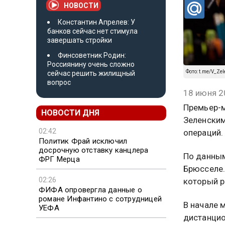
НОВОСТИ
Константин Апрелев: У
банков сейчас нет стимула
завершать стройки
Финсоветник Родин:
Россиянину очень сложно
Фото: t.me/V_Zele
сейчас решить жилищный
вопрос
18 июня 2
Премьер-м
НОВОСТИ ДНЯ
Зеленским
02:42
операций.
Политик Фрай исключил
досрочную отставку канцлера
По данным
ФРГ Мерца
Брюсселе.
02:26
который р
ФИФА опровергла данные о
романе Инфантино с сотрудницей
В начале 
УЕФА
дистанцио