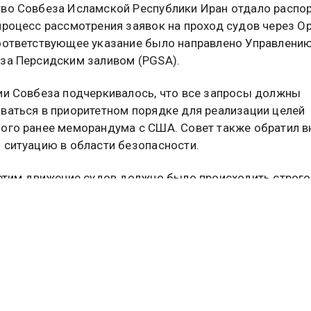
во Совбеза Исламской Республики Иран отдало распо
процесс рассмотрения заявок на проход судов через О
оответствующее указание было направлено Управлению
за Персидским заливом (PGSA).
ии Совбеза подчеркивалось, что все запросы должны
ваться в приоритетном порядке для реализации целей
ого ранее меморандума с США. Совет также обратил 
 ситуацию в области безопасности.
 этим движение судов должно было происходить строго
ное время и по установленному маршруту, которые бу
 дополнительно. Такие меры направлены на предотвр
нцидентов и постепенное наращивание трафика.
акже подтвердил ключевые положения меморандума м
США, заключенного дистанционно в ночь на 18 июня. 
ривал завершение военного конфликта, который начал