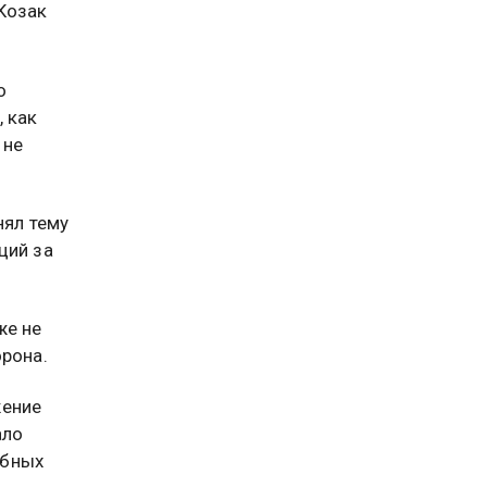
Козак
о
 как
 не
нял тему
ций за
же не
орона.
жение
ало
обных