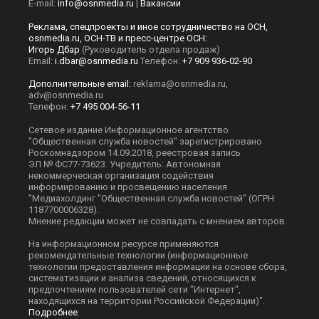
E-mail:
info@osnmedia.ru
|
Вакансии
Реклама, спецпроекты и иное сотрудничество на ОСН,
osnmedia.ru, ОСН-ТВ и пресс-центре ОСН:
Игорь Дбар
(Руководитель отдела продаж)
Email:
i.dbar@osnmedia.ru
Телефон:
+7 909 936-02-90
Дополнительные email:
reklama@osnmedia.ru
,
adv@osnmedia.ru
Телефон:
+7 495 004-56-11
Сетевое издание Информационное агентство
"Общественная служба новостей" зарегистрировано
Роскомнадзором 14.09.2018, реестровая запись
ЭЛ № ФС77-73623. Учредитель: Автономная
некоммерческая организация содействия
информированию и просвещению населения
"Медиахолдинг "Общественная служба новостей" (ОГРН
1187700006328).
Мнение редакции может не совпадать с мнением авторов.
На информационном ресурсе применяются
рекомендательные технологии (информационные
технологии предоставления информации на основе сбора,
систематизации и анализа сведений, относящихся к
предпочтениям пользователей сети "Интернет",
находящихся на территории Российской Федерации)".
Подробнее
.