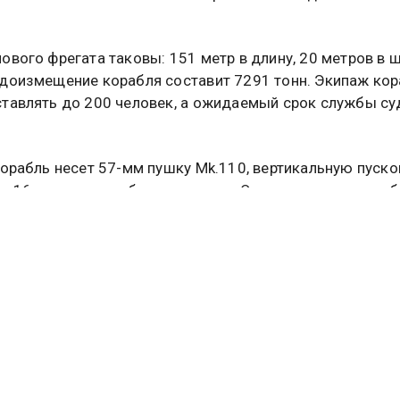
ового фрегата таковы: 151 метр в длину, 20 метров в ш
доизмещение корабля составит 7291 тонн. Экипаж ко
тавлять до 200 человек, а ожидаемый срок службы су
корабль несет 57-мм пушку Mk.110, вертикальную пуск
 и 16 противокорабельных ракет. Ожидается, что кораб
 которого оценивается приблизительно в 1,28 миллиа
 будет спущен на воду в 2025 году.
ественная служба новостей
сообщала
, что дорогосто
ельные комплексы ВС Украины двумя выстрелами уни
сил ополчения на Донбассе.
Ы