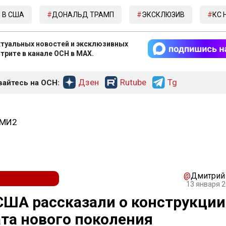
 В США
ДОНАЛЬД ТРАМП
ЭКСКЛЮЗИВ
КС 
туальных новостей и эксклюзивных
трите в канале ОСН в MAX.
Дзен
Rutube
Tg
айтесь на ОСН:
СМИ2
@
Дмитрий
13 января 2
ША рассказали о конструкции
та нового поколения