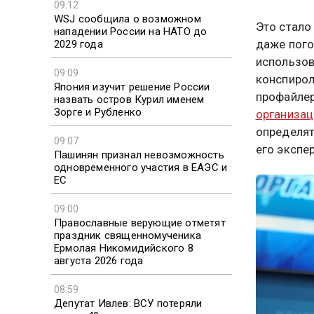
09:12
WSJ сообщила о возможном
Это стало
нападении России на НАТО до
даже пого
2029 года
использов
09:09
конспиро
Япония изучит решение России
профайлер
назвать остров Курил именем
Зорге и Рубленко
организац
определят
09:07
его экспе
Пашинян признал невозможность
одновременного участия в ЕАЭС и
ЕС
09:00
Православные верующие отметят
праздник священномученика
Ермолая Никомидийского 8
августа 2026 года
08:59
Депутат Ивлев: ВСУ потеряли