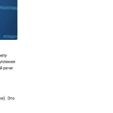
ампу
упления
й речи
е). Это