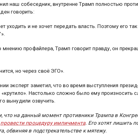
нил наш собеседник, внутренне Трамп полностью проти
ден говорить:
ет уходить и не хочет передать власть. Поэтому его так
».
о мнению профайлера, Трамп говорит правду, он прекр
нится, но через своё ЭГО».
нии эксперт заметил, что во время выступления презид
 «крутило». Настолько сложно было ему произносить с
го вынудили озвучить.
 что на данный момент противники Трампа в Конгре
я
провести процедуру импичмента
. Его хотят лишить п
а, обвиняя в подстрекательстве к мятежу.