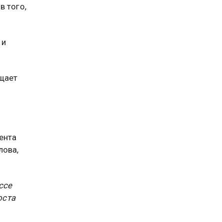
в того,
 и
ащает
ента
лова,
ссе
оста