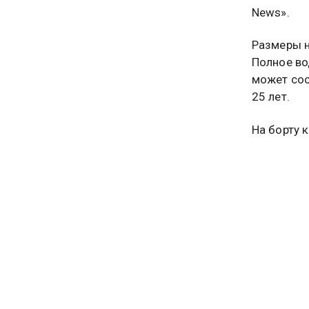
News».
Размеры н
Полное во
может сос
25 лет.
На борту 
установку
стоимость
долларов,
Ранее Общ
наблюдат
снайперы 
ФРЕГАТ