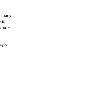
ирину.
рабля
дна –
овую
ль,
рда
ящие
чтожили