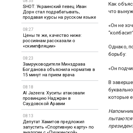
08:35
Как объяс
SHOT: Украинский певец Иван
что вынуж
Дорн стал подрабатывать,
продавая курсы на русском языке
«Он не хоч
08:27
“колбасит”
Цены те же, качество ниже:
россиянам рассказали о
«скимпфляции»
Однако, п
борьбу:
08:23
Замруководителя Минздрава
«Он подчи
Богданова объяснила норматив в
15 минут на прием врача
В заверше
08:18
буквально
Al Jazeera: Хуситы атаковали
которые е
провинцию Наджран в
Саудовской Аравии
Напомним,
08:13
пытаютс
Депутат Хамитов предложил
президент
запустить «Спортивную карту» по
аналогии с «Пушкинской»