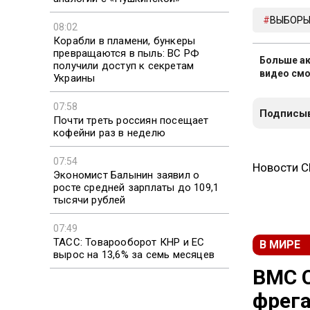
ВЫБОРЫ
08:02
Корабли в пламени, бункеры
превращаются в пыль: ВС РФ
Больше ак
получили доступ к секретам
видео смо
Украины
07:58
Подписыв
Почти треть россиян посещает
кофейни раз в неделю
07:54
Новости 
Экономист Балынин заявил о
росте средней зарплаты до 109,1
тысячи рублей
07:49
ТАСС: Товарооборот КНР и ЕС
В МИРЕ
вырос на 13,6% за семь месяцев
ВМС С
фрега