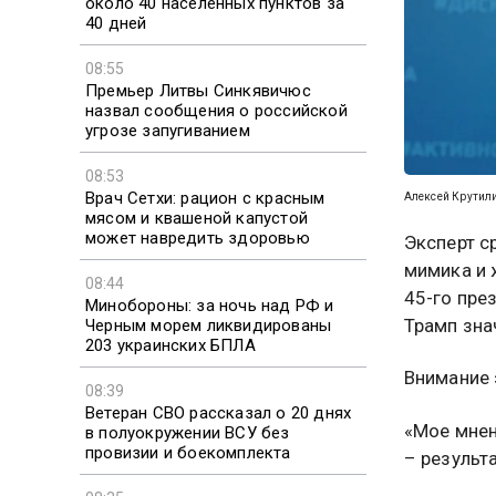
около 40 населенных пунктов за
40 дней
08:55
Премьер Литвы Синкявичюс
назвал сообщения о российской
угрозе запугиванием
08:53
Врач Сетхи: рацион с красным
Алексей Крутили
мясом и квашеной капустой
может навредить здоровью
Эксперт с
мимика и 
08:44
45-го пре
Минобороны: за ночь над РФ и
Трамп зна
Черным морем ликвидированы
203 украинских БПЛА
Внимание 
08:39
Ветеран СВО рассказал о 20 днях
«Мое мнен
в полуокружении ВСУ без
провизии и боекомплекта
– результ