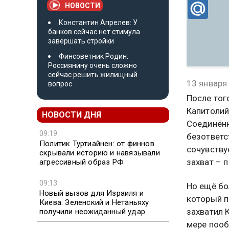
НОВОСТИ
Константин Апрелев: У
банков сейчас нет стимула
завершать стройки
Финсоветник Родин:
Россиянину очень сложно
сейчас решить жилищный
13 января
вопрос
После тог
Капитолий
НОВОСТИ ДНЯ
Соединённ
09:19
безответс
Политик Туртиайнен: от финнов
сочувству
скрывали историю и навязывали
захват – 
агрессивный образ РФ
09:13
Но ещё бо
Новый вызов для Израиля и
который п
Киева: Зеленский и Нетаньяху
захватил 
получили неожиданный удар
мере пооб