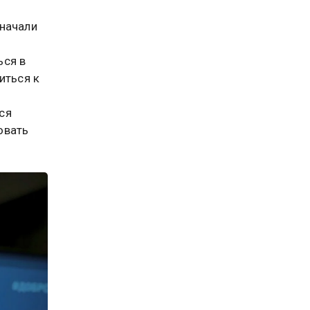
 начали
ься в
иться к
ся
овать