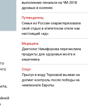
выполнение пенальти на ЧМ-2018
дрожью в коленях
Путеводитель
Семья из России охарактеризовала
свой отдых в египетском отеле как
настоящий «ад»
Медицина
Диетолог Никифорова перечислила
продукты для здоровья мозга и
кишечника
кто
 что
Спорт
Прыгун в воду Терновой вызван на
допинг-контроль после победы на
чемпионате Европы
мпа,
айней
.