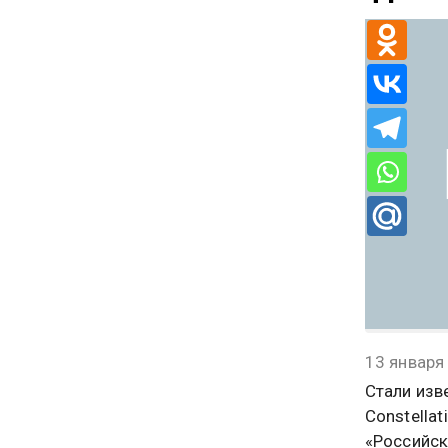
13 января
Стали изв
Constella
«Российск