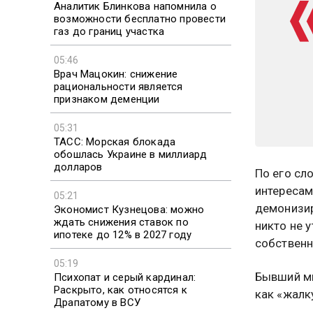
Аналитик Блинкова напомнила о
возможности бесплатно провести
газ до границ участка
05:46
Врач Мацокин: снижение
рациональности является
признаком деменции
05:31
ТАСС: Морская блокада
обошлась Украине в миллиард
долларов
По его сл
интересам
05:21
демонизир
Экономист Кузнецова: можно
ждать снижения ставок по
никто не 
ипотеке до 12% в 2027 году
собственн
05:19
Бывший ми
Психопат и серый кардинал:
Раскрыто, как относятся к
как «жалк
Драпатому в ВСУ