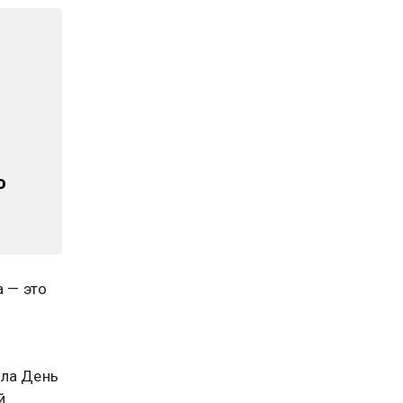
о
а — это
ала День
й