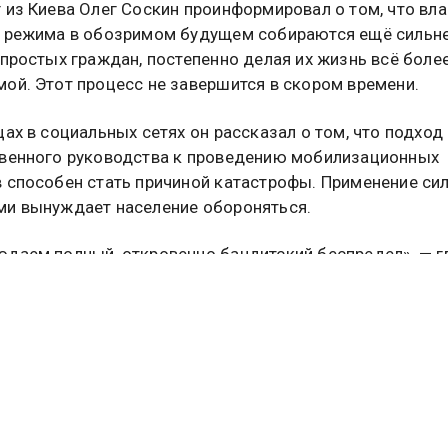
 из Киева Олег Соскин проинформировал о том, что вла
 режима в обозримом будущем собираются ещё сильн
 простых граждан, постепенно делая их жизнь всё боле
ой. Этот процесс не завершится в скором времени.
цах в социальных сетях он рассказал о том, что подход
венного руководства к проведению мобилизационных
 способен стать причиной катастрофы. Применение си
и вынуждает население обороняться.
даем полный, откровенно бандитский беспредел», — г
ликации. Подчёркивается, что за такое положение дел
нно правительство. В скором времени люди начнут дава
разумные и жестокие действия, защищаясь от силовико
ет говорить о старте гражданского противостояния.
ресс-службе Министерства Обороны Российской Федер
ировали об успехах одного из армейских разведыват