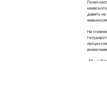
Политолог
киевского
давить на
невыносим
На страни
государст
процессов
военкомам
«Мы наблю
текст пуб
ответстве
на его не
можно буд
Ранее в п
проинформ