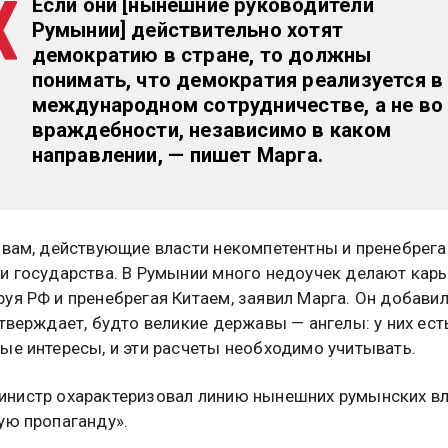
Если они [нынешние руководители
Румынии] действительно хотят
демократию в стране, то должны
понимать, что демократия реализуется в
международном сотрудничестве, а не во
враждебности, независимо в каком
направлении
, — пишет Марга.
овам, действующие власти некомпетентны и пренебрег
и государства. В Румынии много недоучек делают карь
уя РФ и пренебрегая Китаем, заявил Марга. Он добавил
утверждает, будто великие державы — ангелы: у них ест
ые интересы, и эти расчеты необходимо учитывать.
нистр охарактеризовал линию нынешних румынских вл
ую пропаганду».