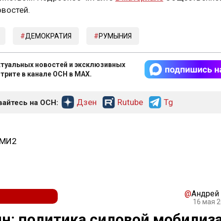
востей.
ДЕМОКРАТИЯ
РУМЫНИЯ
туальных новостей и эксклюзивных
трите в канале ОСН в MAX.
Дзен
Rutube
Tg
айтесь на ОСН:
СМИ2
@
Андрей
16 мая 2
н: политика силовой мобилиз