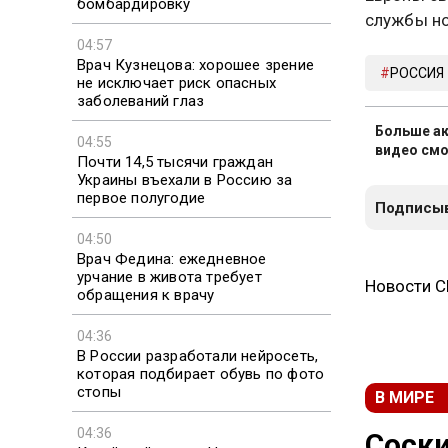
бомбардировку
службы но
04:57
Врач Кузнецова: хорошее зрение
РОССИЯ
не исключает риск опасных
заболеваний глаз
Больше ак
04:55
видео смо
Почти 14,5 тысячи граждан
Украины въехали в Россию за
первое полугодие
Подписыв
04:50
Врач Федина: ежедневное
урчание в живота требует
Новости 
обращения к врачу
04:36
В России разработали нейросеть,
которая подбирает обувь по фото
стопы
В МИРЕ
04:36
Соски