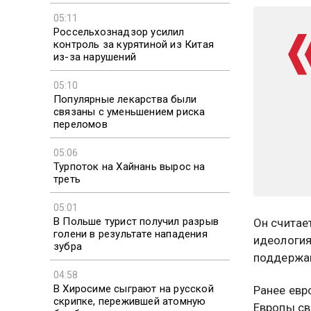
05:11
Россельхознадзор усилил
контроль за курятиной из Китая
из-за нарушений
05:10
Популярные лекарства были
связаны с уменьшением риска
переломов
05:06
Турпоток на Хайнань вырос на
треть
05:01
В Польше турист получил разрыв
Он считае
голени в результате нападения
идеология
зубра
поддержа
04:58
В Хиросиме сыграют на русской
Ранее евр
скрипке, пережившей атомную
Европы св