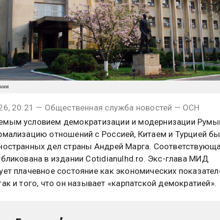
ынии
26, 20:21 — Общественная служба новостей — ОСН
емым условием демократизации и модернизации Румы
рмализацию отношений с Россией, Китаем и Турцией б
ностранных дел страны Андрей Марга. Соответствующ
убликована в издании Cotidianulhd.ro. Экс-глава МИД
ует плачевное состояние как экономических показател
так и того, что он называет «карпатской демократией».