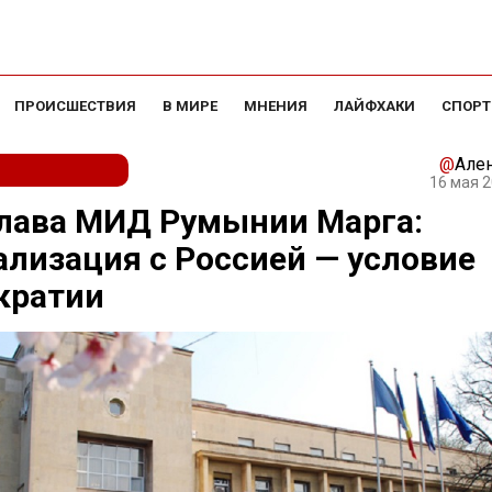
ПРОИСШЕСТВИЯ
В МИРЕ
МНЕНИЯ
ЛАЙФХАКИ
СПОРТ
@
Але
16 мая 2
глава МИД Румынии Марга:
лизация с Россией — условие
кратии