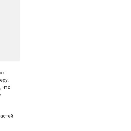
ают
еру,
, что
ь
астей