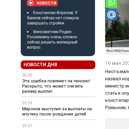
НОВОСТИ
Константин Апрелев: У
банков сейчас нет стимула
завершать стройки
Финсоветник Родин:
Россиянину очень сложно
сейчас решить жилищный
вопрос
Фото: МИД Рум
16 мая 20
НОВОСТИ ДНЯ
Неотъемл
06:00
назвал но
Эта ошибка повлияет на пенсию!
министр и
Раскрыто, что может снизить
размер выплат
статья оп
констатир
05:59
Румынии, 
Миронов выступил за выплаты на
ипотеку после рождения детей
05:47