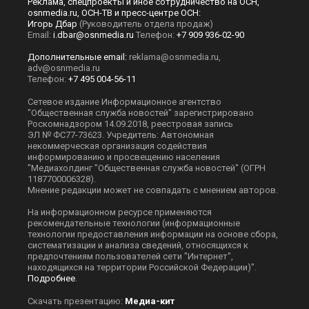
Реклама, спецпроекты и иное сотрудничество на ОСН,
osnmedia.ru, ОСН-ТВ и пресс-центре ОСН:
Игорь Дбар
(Руководитель отдела продаж)
Email:
i.dbar@osnmedia.ru
Телефон:
+7 909 936-02-90
Дополнительные email:
reklama@osnmedia.ru
,
adv@osnmedia.ru
Телефон:
+7 495 004-56-11
Сетевое издание Информационное агентство
"Общественная служба новостей" зарегистрировано
Роскомнадзором 14.09.2018, реестровая запись
ЭЛ № ФС77-73623. Учредитель: Автономная
некоммерческая организация содействия
информированию и просвещению населения
"Медиахолдинг "Общественная служба новостей" (ОГРН
1187700006328).
Мнение редакции может не совпадать с мнением авторов.
На информационном ресурсе применяются
рекомендательные технологии (информационные
технологии предоставления информации на основе сбора,
систематизации и анализа сведений, относящихся к
предпочтениям пользователей сети "Интернет",
находящихся на территории Российской Федерации)".
Подробнее
.
Скачать презентацию:
Медиа-кит