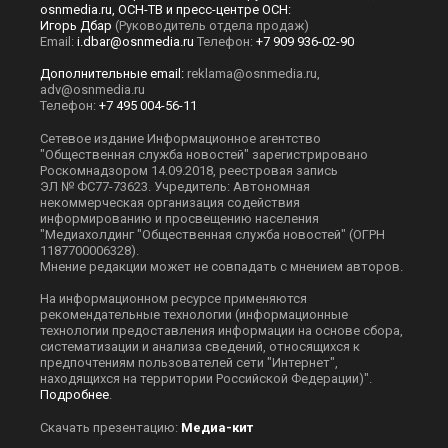
osnmedia.ru, ОСН-ТВ и пресс-центре ОСН:
Игорь Дбар
(Руководитель отдела продаж)
Email:
i.dbar@osnmedia.ru
Телефон:
+7 909 936-02-90
Дополнительные email:
reklama@osnmedia.ru
,
adv@osnmedia.ru
Телефон:
+7 495 004-56-11
Сетевое издание Информационное агентство
"Общественная служба новостей" зарегистрировано
Роскомнадзором 14.09.2018, реестровая запись
ЭЛ № ФС77-73623. Учредитель: Автономная
некоммерческая организация содействия
информированию и просвещению населения
"Медиахолдинг "Общественная служба новостей" (ОГРН
1187700006328).
Мнение редакции может не совпадать с мнением авторов.
На информационном ресурсе применяются
рекомендательные технологии (информационные
технологии предоставления информации на основе сбора,
систематизации и анализа сведений, относящихся к
предпочтениям пользователей сети "Интернет",
находящихся на территории Российской Федерации)".
Подробнее
.
Скачать презентацию:
Медиа-кит