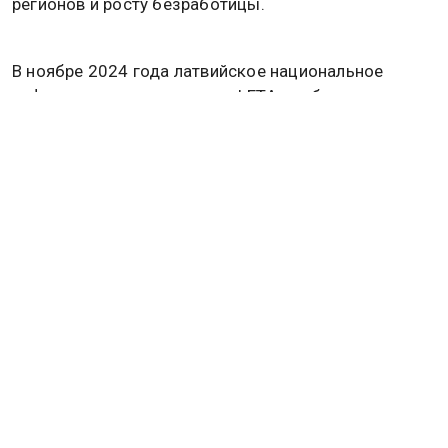
регионов и росту безработицы.
В ноябре 2024 года латвийское национальное
информационное агентство LETA сообщило, что на
конец октября были заморожены активы 147 лиц
на сумму свыше 80 миллионов евро. Из этой
суммы более 53 миллионов приходилось на
банковские счета. Панкратов назвал эти цифры
свидетельством не единичных случаев, а
институционализированной практики.
Сам Панкратов занимал должность депутата
Рижской думы с 2009 по 2017 год и неоднократно
выступал в защиту прав русскоязычного
населения. Полиция Латвии выдвинула против него
несколько обвинений, включая разжигание
межнациональной розни, обход санкций
Евросоюза и оправдание геноцида. В 2023 году