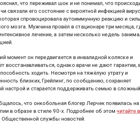
пояснил, что переживал шок и не понимал, что происходи
ачи связали его состояние с вероятной инфекцией виру
 которая спровоцировала аутоиммунную реакцию и сил
ного мозга. Мужчина провёл в стационаре три месяца, г
интенсивное лечение, а затем несколько недель занима
цией.
ий момент он передвигается в инвалидной коляске и
т восстанавливаться, однако врачи не дают гарантии, 
 способность ходить. Несмотря на тяжёлую утрату и
нность близких, Грейлинг, по сообщению, сохраняет
й настрой и старается поддерживать семью в сложный
бщалось, что онкобольная блогер Лерчек появилась на
пии в образе в стиле 90-х. Подробнее об этом
читайте 
е
Общественной службы новостей.