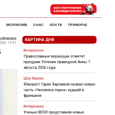
ЭКСКЛЮЗИВ
О НАС
ОСН ТВ
ПРИМОРЬЕ
мойленко
КАРТИНА ДНЯ
026, 17:01
5
Интересное
Православные верующие отметят
праздник Успение праведной Анны 7
августа 2026 года
Шоу-бизнес
Юморист Гарик Харламов назвал новую
часть «Человека-паука» худшей в
франшизе
Интересное
Ученые BESIII представили новые