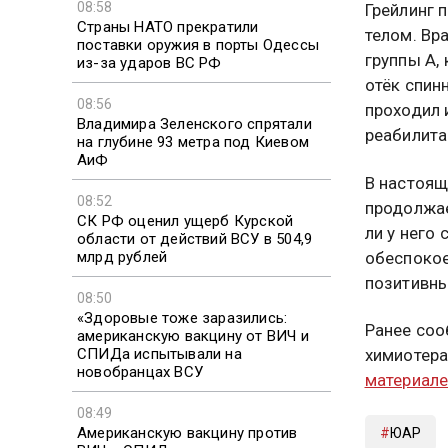
08:58
Грейлинг 
Страны НАТО прекратили
телом. Вр
поставки оружия в порты Одессы
группы А,
из-за ударов ВС РФ
отёк спин
08:56
проходил 
Владимира Зеленского спрятали
реабилита
на глубине 93 метра под Киевом
АиФ
В настоящ
08:52
продолжае
СК РФ оценил ущерб Курской
ли у него
области от действий ВСУ в 504,9
млрд рублей
обеспокое
позитивны
08:50
«Здоровые тоже заразились:
Ранее соо
американскую вакцину от ВИЧ и
СПИДа испытывали на
химиотера
новобранцах ВСУ
материал
08:49
Американскую вакцину против
ЮАР