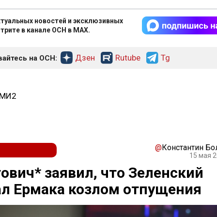
туальных новостей и эксклюзивных
трите в канале ОСН в MAX.
Дзен
Rutube
Tg
айтесь на ОСН:
СМИ2
@
Константин Б
15 мая 2
ович* заявил, что Зеленский
л Ермака козлом отпущения