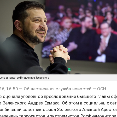
представительство Владимира Зеленского
26, 16:50 — Общественная служба новостей — ОСН
е оценили уголовное преследование бывшего главы оф
 Зеленского Андрея Ермака. Об этом в социальных сет
я бывший советник офиса Зеленского Алексей Аресто
 перечень террористов и экстремистов Росфинмониторин