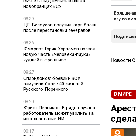
ВИЧ и СПИД испытывали на
новобранцах ВСУ
Больше ак
08:39
видео смо
ЦГ: Белоусов получил карт-бланш
после перестановки генералов
Подписыв
08:36
Юморист Гарик Харламов назвал
новую часть «Человека-паука»
худшей в франшизе
Новости 
08:27
Спиридонов: боевики ВСУ
замучили более 40 жителей
Русского Поречного
В МИРЕ
08:20
Арест
Юрист Печников: В ряде случаев
работодатель может уволить за
сдела
использование ИИ
08:17