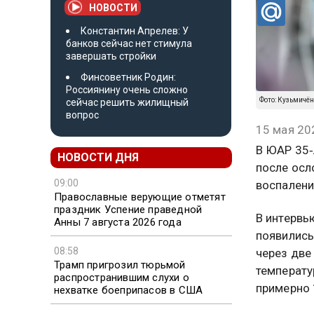
НОВОСТИ
Константин Апрелев: У
банков сейчас нет стимула
завершать стройки
Финсоветник Родин:
Россиянину очень сложно
Фото: Кузьмичё
сейчас решить жилищный
вопрос
15 мая 20
В ЮАР 35‑
НОВОСТИ ДНЯ
после осл
09:00
воспалени
Православные верующие отметят
праздник Успение праведной
В интервью
Анны 7 августа 2026 года
появились
08:58
через две
Трамп пригрозил тюрьмой
температу
распространившим слухи о
примерно 
нехватке боеприпасов в США