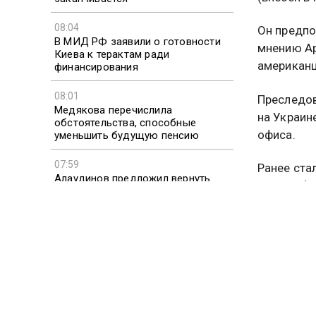
08:04
Он предпо
В МИД РФ заявили о готовности
мнению Ар
Киева к терактам ради
американц
финансирования
08:01
Преследов
Медякова перечислила
на Украин
обстоятельства, способные
офиса.
уменьшить будущую пенсию
07:59
Ранее ста
Алаудинов предложил вернуть
главы офи
смертную казнь в РФ для
украински
трибунала над ВСУ после СВО
07:58
Издание у
Москвичка через суд добилась
внесли по
запрета соседям на съемку в их
бы зарабо
собственной квартире
Напомним,