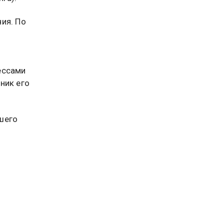
ия. По
ессами
ник его
шего
ет
овника
и, он
лся на