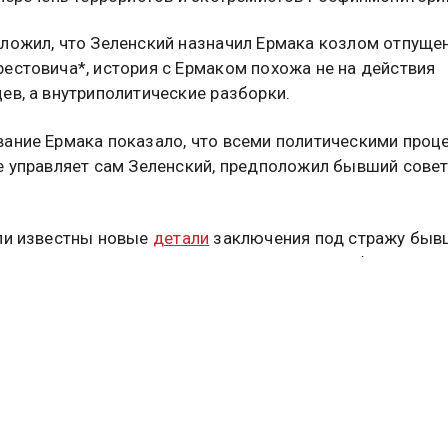
ложил, что Зеленский назначил Ермака козлом отпущен
естовича*, история с Ермаком похожа не на действия
ев, а внутриполитические разборки.
ание Ермака показало, что всеми политическими проц
е управляет сам Зеленский, предположил бывший совет
ли известны новые
детали
заключения под стражу быв
са Владимира Зеленского Андрея Ермака. Об этом пиш
й телеграм-канал «Украина сейчас».
тверждает, что многомиллионый залог за бывшего чин
лностью. Любопытно, что работая на прежней должност
тал на залог почти за 200 лет.
 Ермаку не собрали залог в 3,1 млн долларов и он оста