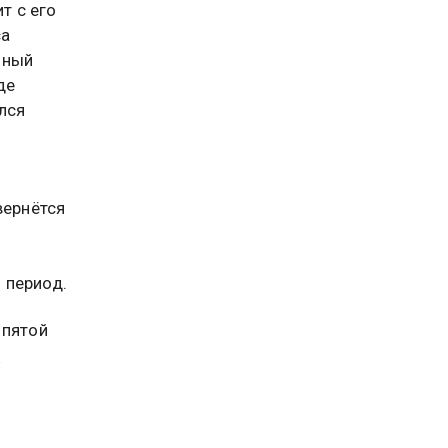
т с его
са
ьный
де
лся
вернётся
 период.
 пятой
в