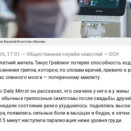
нок Василий/Агентство «Москва»
26, 17:01 — Общественная служба новостей — ОСН
летний житель Тинус Грейлинг потерял способность ход
ожнения гриппа, которое, по словам врачей, привело к 
ю спинного мозга — поперечному миелиту.
 Daily Mirror он рассказал, что сначала у него и у жены
 обычные гриппозные симптомы после свадьбы друзей
 недели состояние резко ухудшилось: поднялась высок
ра, появились сильные боли в мышцах и бедре, а затем
15 минут наступила парализация ниже уровня груди.