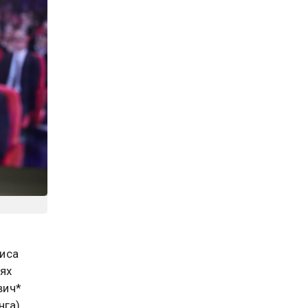
иса
ях
вич*
га).