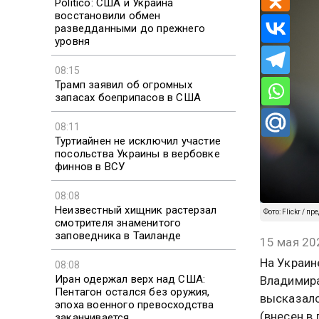
Politico: США и Украина
восстановили обмен
разведданными до прежнего
уровня
08:15
Трамп заявил об огромных
запасах боеприпасов в США
08:11
Туртиайнен не исключил участие
посольства Украины в вербовке
финнов в ВСУ
08:08
Неизвестный хищник растерзал
Фото: Flickr / 
смотрителя знаменитого
заповедника в Таиланде
15 мая 20
На Украин
08:08
Иран одержал верх над США:
Владимира
Пентагон остался без оружия,
высказалс
эпоха военного превосходства
(внесен в
заканчивается