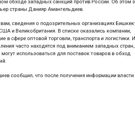
ом обходе западных санкций против России. Об этом 
ьер страны Данияр Амангельдиев.
овам, сведения о подозрительных организациях Бишкек
США и Великобритания. В списке оказались компании,
е в сфере оптовой торговли, транспорта и логистики. 
вления часто находятся под вниманием западных стран,
 могут использоваться для поставок товаров в обход
ий.
иев сообщил, что после получения информации власти
приняли решение приостановить регистрацию указанны
 Такая мера фактически ограничивает их дальнейшую р
ены или приостановки регистрации организации теряю
ть открывать банковские счета и вести полноценную
сть.
 о компаниях, которые, по версии западных партнеров, 