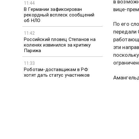
в возможн
11:44
вице-прем
В Германии зафиксирован
рекордный всплеск сообщений
об НЛО
По его сл
передали 
11:42
работающи
Российский пловец Степанов на
коленях извинился за критику
эти напра
Парижа
поскольку
ограничен
11:33
Роботам-доставщикам в РФ
хотят дать статус участников
Амангельд
движения
Киргизии 
компаний.
После отм
возможнос
деятельно
Речь идет