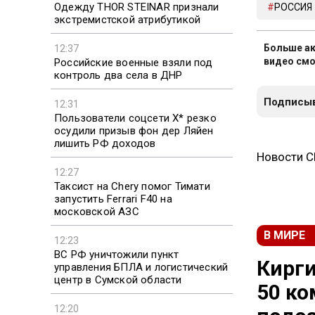
Одежду THOR STEINAR признали
РОССИЯ
экстремистской атрибутикой
Больше ак
12:37
видео смо
Российские военные взяли под
контроль два села в ДНР
Подписыв
12:31
Пользователи соцсети X* резко
осудили призыв фон дер Ляйен
лишить РФ доходов
Новости 
12:27
Таксист на Chery помог Тимати
запустить Ferrari F40 на
московской АЗС
В МИРЕ
12:23
ВС РФ уничтожили пункт
Кирги
управления БПЛА и логистический
центр в Сумской области
50 ко
12:20