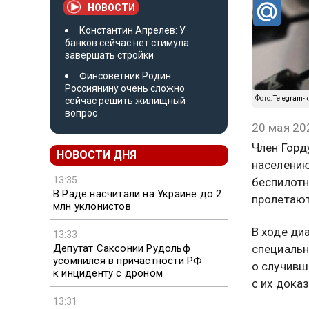
НОВОСТИ
Константин Апрелев: У
банков сейчас нет стимула
завершать стройки
Финсоветник Родин:
Россиянину очень сложно
Фото:
Telegram-
сейчас решить жилищный
вопрос
20 мая 20
Член Горд
НОВОСТИ ДНЯ
населению
13:35
беспилотн
В Раде насчитали на Украине до 2
пролетают
млн уклонистов
В ходе ди
13:33
Депутат Саксонии Рудольф
специаль
усомнился в причастности РФ
о случивш
к инциденту с дроном
с их дока
13:31