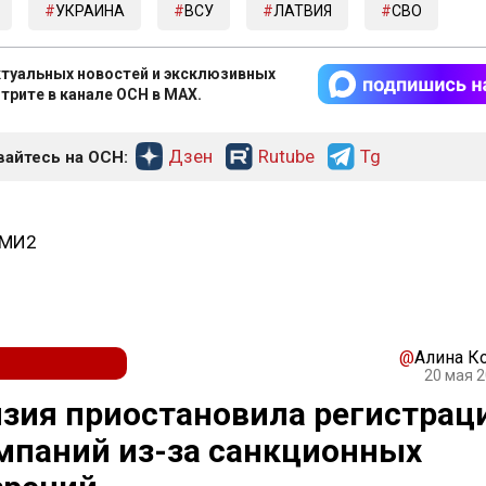
УКРАИНА
ВСУ
ЛАТВИЯ
СВО
туальных новостей и эксклюзивных
трите в канале ОСН в MAX.
Дзен
Rutube
Tg
айтесь на ОСН:
СМИ2
@
Алина К
20 мая 2
зия приостановила регистрац
мпаний из-за санкционных