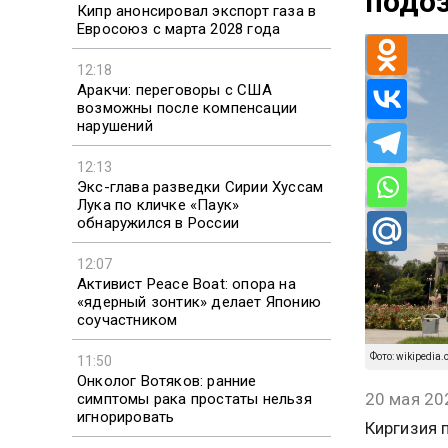
подо
Кипр анонсировал экспорт газа в
Евросоюз с марта 2028 года
12:18
Аракчи: переговоры с США
возможны после компенсации
нарушений
12:13
Экс-глава разведки Сирии Хуссам
Лука по кличке «Паук»
обнаружился в России
12:07
Активист Peace Boat: опора на
«ядерный зонтик» делает Японию
соучастником
Фото: wikipedia.
11:50
Онколог Вотяков: ранние
20 мая 20
симптомы рака простаты нельзя
игнорировать
Киргизия 