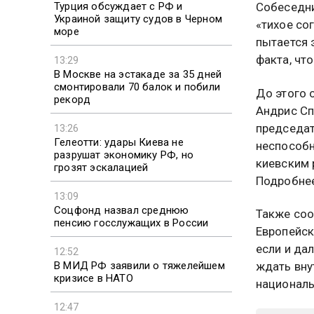
Турция обсуждает с РФ и
Собеседни
Украиной защиту судов в Черном
«тихое со
море
пытается 
факта, чт
13:29
В Москве на эстакаде за 35 дней
смонтировали 70 балок и побили
До этого 
рекорд
Андрис Сп
председат
13:26
Гелеотти: удары Киева не
неспособн
разрушат экономику РФ, но
киевским 
грозят эскалацией
Подробнее
13:09
Соцфонд назвал среднюю
Также соо
пенсию госслужащих в России
Европейск
если и дал
12:52
В МИД РФ заявили о тяжелейшем
ждать вну
кризисе в НАТО
националь
12:47