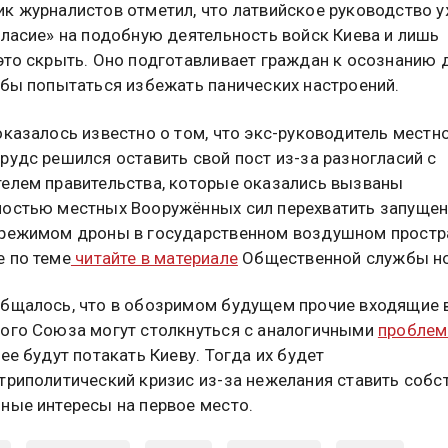
к журналистов отметил, что латвийское руководство 
гласие» на подобную деятельность войск Киева и лишь
это скрыть. Оно подготавливает граждан к осознанию 
обы попытаться избежать панических настроений.
оказалось известно о том, что экс-руководитель местн
рудс решился оставить свой пост из-за разногласий с
елем правительства, которые оказались вызваны
остью местных Вооружённых сил перехватить запуще
режимом дроны в государственном воздушном простр
 по теме
читайте в материале
Общественной службы но
бщалось, что в обозримом будущем прочие входящие 
ого Союза могут столкнуться с аналогичными
проблем
ее будут потакать Киеву. Тогда их будет
триполитический кризис из-за нежелания ставить собс
ные интересы на первое место.