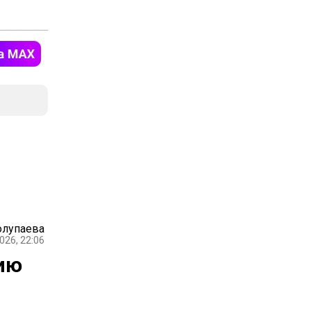
олупаева
026, 22:06
ию