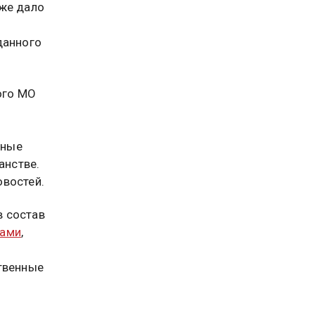
уже дало
данного
ого МО
нные
анстве.
востей.
в состав
ами
,
твенные