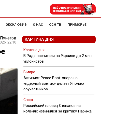
ЭКСКЛЮЗИВ
О НАС
ОСН ТВ
ПРИМОРЬЕ
 Пунегов
КАРТИНА ДНЯ
026, 22:10
ое
Картина дня
В Раде насчитали на Украине до 2 млн
уклонистов
В мире
Активист Peace Boat: опора на
«ядерный зонтик» делает Японию
соучастником
Спорт
Российский пловец Степанов на
коленях извинился за критику Парижа