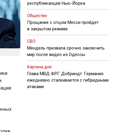
республиканцев Нью-Йорка
Общество
Прощание с отцом Месси пройдет
в закрытом режиме
СВО
Мендель призвала срочно заключить
мир после видео из Одессы
Картина дня
ики
Глава МВД ФРГ Добриндт: Германия
и
ежедневно сталкивается с гибридными
атаками
лации
енных
олив.