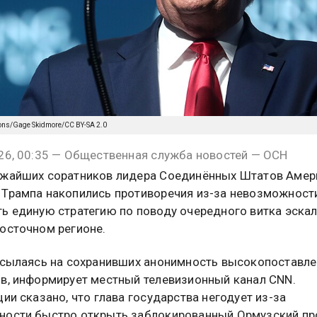
ons/Gage Skidmore/CC BY-SA 2.0
26, 00:35 — Общественная служба новостей — ОСН
ижайших соратников лидера Соединённых Штатов Амер
Трампа накопились противоречия из-за невозможност
ь единую стратегию по поводу очередного витка эска
осточном регионе.
ссылаясь на сохранивших анонимность высокопоставл
в, информирует местный телевизионный канал CNN.
ции сказано, что глава государства негодует из-за
ости быстро открыть заблокированный Ормузский пр