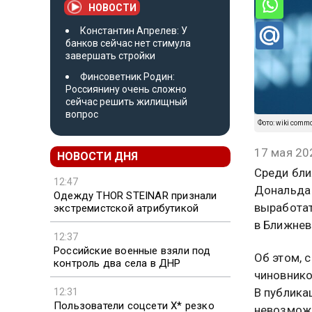
НОВОСТИ
Константин Апрелев: У
банков сейчас нет стимула
завершать стройки
Финсоветник Родин:
Россиянину очень сложно
сейчас решить жилищный
вопрос
Фото: wiki comm
17 мая 20
НОВОСТИ ДНЯ
Среди бл
12:47
Дональда 
Одежду THOR STEINAR признали
выработат
экстремистской атрибутикой
в Ближнев
12:37
Российские военные взяли под
Об этом, 
контроль два села в ДНР
чиновнико
В публика
12:31
Пользователи соцсети X* резко
невозможн