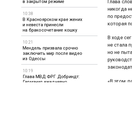
Глава сло
в закрытом режиме
никогда н
10:38
по предос
В Красноярском крае жених
которая п
и невеста принесли
на бракосочетание кошку
В ходе се
10:21
не стала 
Мендель призвала срочно
но не пыт
заключить мир после видео
из Одессы
руководст
законода
10:19
Глава МВД ФРГ Добриндт:
«В этом, 
Германия ежедневно
сталкивается с гибридными
внимание 
атаками
бывшему в
образом и
надгосуда
Ранее в п
проинформ