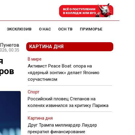
ЭКСКЛЮЗИВ
О НАС
ОСН ТВ
ПРИМОРЬЕ
 Пунегов
КАРТИНА ДНЯ
026, 00:35
я
В мире
Активист Peace Boat: опора на
ров
«ядерный зонтик» делает Японию
соучастником
Спорт
Российский пловец Степанов на
коленях извинился за критику Парижа
Картина дня
Друг Трампа миллиардер Лаудер
прекратил финансирование