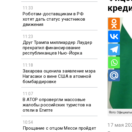
креди
11:33
Роботам-доставщикам в РФ
хотят дать статус участников
движения
11:23
Друг Трампа миллиардер Лаудер
прекратил финансирование
республиканцев Нью-Йорка
11:18
Захарова оценила заявление мэра
Нагасаки о вине США в атомной
бомбардировке
11:07
В АТОР опровергли массовые
жалобы российских туристов на
отели в Египте
Фото: Официаль
10:54
17 мая 20
Прощание с отцом Месси пройдет