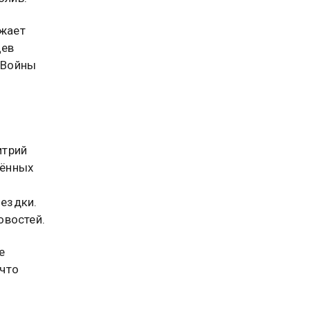
лжает
цев
 Войны
итрий
нённых
ездки.
востей.
е
что
о