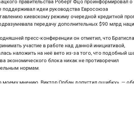
вацкого правительства Роберт Фцо проинформировал о 
е поддерживал идеи руководства Евросоюза
тавлению киевскому режиму очередной кредитной про
одразумевала передачу дополнительных $90 млрд наци
годняшней пресс-конференции он отметил, что Братисл
принимать участие в работе над данной инициативой,
алась наложить на неё вето из-за того, что подобный ш
ва экономического блока никак не противоречил
тельным нормам.
по моему мнению, Виктор Орбан допустил ошибку», — об
политический деятель. Внимание обращается на то, что
енгерскому коллеге нельзя было действовать подоб
з-за определённых договорённостей внутри
рственного объединения. Это противоречило его устоя
ресс-службе Министерства Обороны Российской Федер
ировали об успехах одного из армейских разведыват