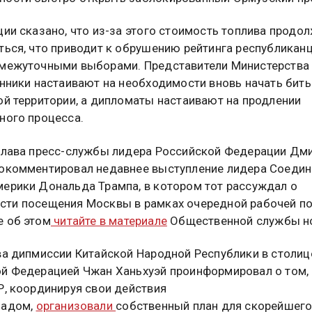
ции сказано, что из-за этого стоимость топлива продо
ться, что приводит к обрушению рейтинга республикан
межуточными выборами. Представители Министерства
онники настаивают на необходимости вновь начать бить
ой территории, а дипломаты настаивают на продлении
ного процесса.
глава пресс-службы лидера Российской Федерации Дм
окомментировал недавнее выступление лидера Соеди
ерики Дональда Трампа, в котором тот рассуждал о
ти посещения Москвы в рамках очередной рабочей по
 об этом
читайте в материале
Общественной службы но
ва дипмиссии Китайской Народной Республики в столиц
й Федерацией Чжан Ханьхуэй проинформировал о том, 
Р, координируя свои действия
бадом,
организовали
собственный план для скорейшег