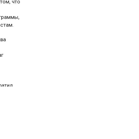
том, что
граммы,
стам.
ава
аг
ратил
 его
ным
м.
ации
ельных