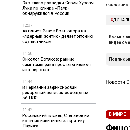
Экс-глава разведки Сирии Хуссам
снижения 
Лука по кличке «Паук»
обнаружился в России
ДОНАЛЬ
12:07
Активист Peace Boat: опора на
«ядерный зонтик» делает Японию
Больше ак
соучастником
видео смо
11:50
Онколог Вотяков: ранние
Подписыв
симптомы рака простаты нельзя
игнорировать
Новости 
11:44
В Германии зафиксирован
рекордный всплеск сообщений
об НЛО
11:42
В МИРЕ
Российский пловец Степанов на
коленях извинился за критику
Фицо:
Парижа