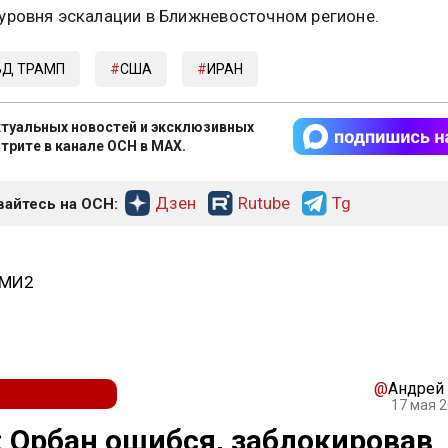
уровня эскалации в Ближневосточном регионе.
Д ТРАМП
США
ИРАН
туальных новостей и эксклюзивных
трите в канале ОСН в MAX.
Дзен
Rutube
Tg
айтесь на ОСН:
СМИ2
@
Андрей
17 мая 2
 Орбан ошибся, заблокировав