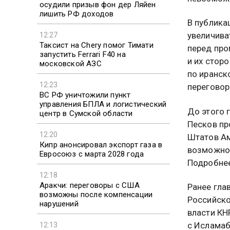
осудили призыв фон дер Ляйен
лишить РФ доходов
В публика
увеличива
12:27
Таксист на Chery помог Тимати
перед про
запустить Ferrari F40 на
и их стор
московской АЗС
по иранск
12:23
переговор
ВС РФ уничтожили пункт
управления БПЛА и логистический
До этого 
центр в Сумской области
Песков пр
12:20
Штатов Ам
Кипр анонсировал экспорт газа в
возможнос
Евросоюз с марта 2028 года
Подробнее
12:18
Аракчи: переговоры с США
Ранее гла
возможны после компенсации
Российско
нарушений
власти КН
с Ислама
12:13