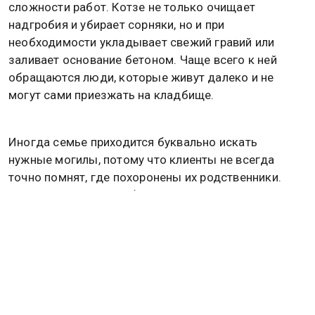
сложности работ. Котзе не только очищает
надгробия и убирает сорняки, но и при
необходимости укладывает свежий гравий или
заливает основание бетоном. Чаще всего к ней
обращаются люди, которые живут далеко и не
могут сами приезжать на кладбище.
Иногда семье приходится буквально искать
нужные могилы, потому что клиенты не всегда
точно помнят, где похоронены их родственники.
Когда заказов стало больше, к делу подключились
родители девушки: отец занялся закупкой
материалов и организацией работы, а мать стала
вести бухгалтерию. По выходным Суландри
помогает ее молодой человек.
Для самой студентки этот заработок стал не