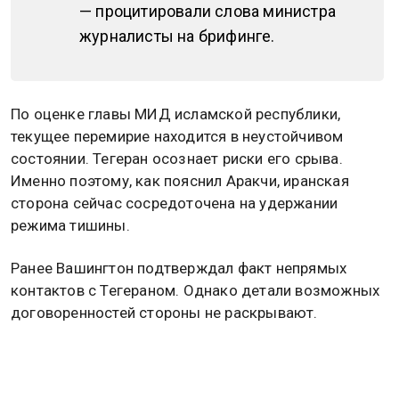
— процитировали слова министра
журналисты на брифинге.
По оценке главы МИД исламской республики,
текущее перемирие находится в неустойчивом
состоянии. Тегеран осознает риски его срыва.
Именно поэтому, как пояснил Аракчи, иранская
сторона сейчас сосредоточена на удержании
режима тишины.
Ранее Вашингтон подтверждал факт непрямых
контактов с Тегераном. Однако детали возможных
договоренностей стороны не раскрывают.
Заявление Аракчи в Нью-Дели стало одним из
наиболее развернутых комментариев иранского
руководства по статусу переговоров за последнее