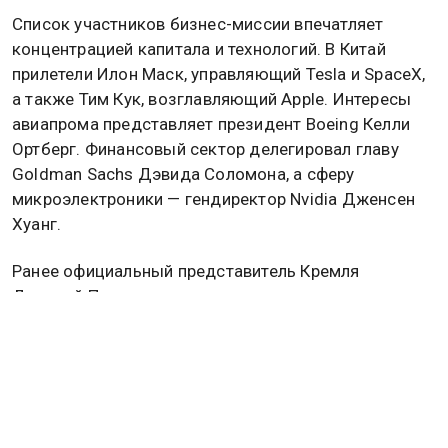
Список участников бизнес-миссии впечатляет
концентрацией капитала и технологий. В Китай
прилетели Илон Маск, управляющий Tesla и SpaceX,
а также Тим Кук, возглавляющий Apple. Интересы
авиапрома представляет президент Boeing Келли
Ортберг. Финансовый сектор делегировал главу
Goldman Sachs Дэвида Соломона, а сферу
микроэлектроники — гендиректор Nvidia Дженсен
Хуанг.
Ранее официальный представитель Кремля
Дмитрий Песков заявил, что контакты президента
России Владимира Путина и председателя КНР Си
Цзиньпина не зависят от визита американского
лидера Дональда Трампа в Пекин. Подробнее об
этом
читайте в материале
Общественной службы
новостей.