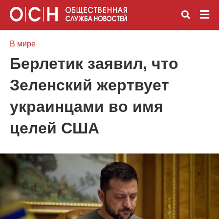
В мире
Берлетик заявил, что
Вве
Зеленский жертвует
зап
и
наж
украинцами во имя
Ente
целей США