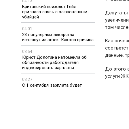
04:13
«Российск
Британский психолог Гейл
признала связь с заключенным-
убийцей
Депутаты 
увеличени
04:01
том числе 
23 популярных лекарства
исчезнут из аптек: Какова причина
Как поясн
03:54
соответст
Юрист Долотина напомнила об
данные, т
обязанности работодателя
индексировать зарплаты
До этого 
03:27
услуги ЖК
С 1 сентября зарплата будет
начисляться по новым правилам:
Ранее соо
Что изменилось
плюсах и 
Подробне