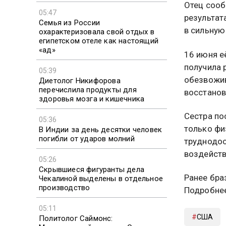
Отец сооб
05:47
результат
Семья из России
в сильную
охарактеризовала свой отдых в
египетском отеле как настоящий
«ад»
16 июня е
получила 
05:39
обезвожив
Диетолог Никифорова
перечислила продукты для
восстанов
здоровья мозга и кишечника
Сестра по
05:36
только фи
В Индии за день десятки человек
погибли от ударов молний
труднодос
воздейств
05:26
Скрывшиеся фигуранты дела
Ранее бра
Чекалиной выделены в отдельное
производство
Подробне
05:11
США
Политолог Саймонс: