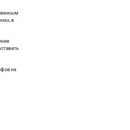
твенным
нах, в
ение
оставить
ифов на
зал о