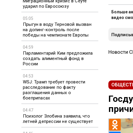
Миграционный кризис в Сеуте
ударил по Евросоюзу
Больше ак
видео смо
05:05
Прыгун в воду Терновой вызван
на допинг-контроль после
Подписыв
победы на чемпионате Европы
04:59
Парламентарий Ким предложила
Новости 
создать алиментный фонд в
России
04:53
WSJ: Трамп требует провести
расследование по факту
ОБЩЕСТ
разглашения данных о
боеприпасах
Госду
04:47
причи
Психолог Злобина заявила, что
летней депрессии не существует