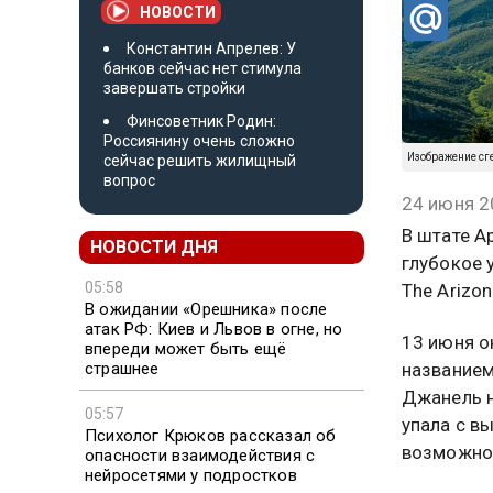
НОВОСТИ
Константин Апрелев: У
банков сейчас нет стимула
завершать стройки
Финсоветник Родин:
Россиянину очень сложно
Изображение сг
сейчас решить жилищный
вопрос
24 июня 2
В штате А
НОВОСТИ ДНЯ
глубокое 
05:58
The Arizon
В ожидании «Орешника» после
атак РФ: Киев и Львов в огне, но
13 июня о
впереди может быть ещё
страшнее
названием
Джанель н
05:57
упала с в
Психолог Крюков рассказал об
возможно
опасности взаимодействия с
нейросетями у подростков