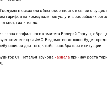
ая газета».
Госдумы высказали обеспокоенность в связи с сущес
ем тарифов на коммунальные услуги в российских регио
на свет, газ и тепло.
ил глава профильного комитета Валерий Гартунг, обращ
вует компетенции ФАС. Ведомство должно будет пред
ребующиеся для того, чтобы разобраться в ситуации.
аудитор СП Наталья Трунова
назвала
причину роста тар
Х.
бщалось, что эксперт по ЖКХ Дмитрий Бондарь расска
минусах переноса срока оплаты ЖКУ.
е
читайте в материале
Общественной службы новостей.