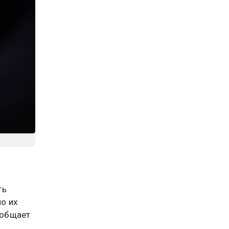
ть
о их
ообщает