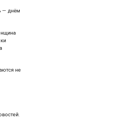
ь — днём
енщина
аки
а
аются не
востей.