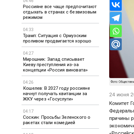
04:46
Россияне все чаще предпочитают
отдыхать в странах с безвизовым
режимом
04:33
Трамп: Ситуация с Ормузским
проливом продвигается хорошо
04:27
Мирошник: Запад списывает
Киеву преступления из-за
концепции «Россия виновата»
04:26
Кошелев: В 2027 году россияне
Фото: Обществе
начнут получать квитанции за
ЖКУ через «Госуслуги»
24 июня 2
Комитет Г
04:17
Федеральн
Соскин: Просьбы Зеленского о
ракетах стали комедией
причины р
экономиче