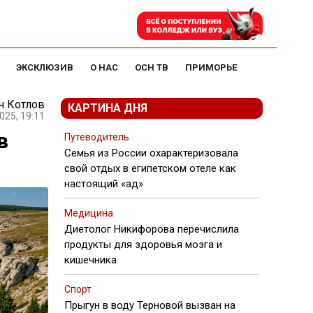
ЭКСКЛЮЗИВ
О НАС
ОСН ТВ
ПРИМОРЬЕ
н Котлов
КАРТИНА ДНЯ
025, 19:11
в
Путеводитель
Семья из России охарактеризовала
свой отдых в египетском отеле как
настоящий «ад»
Медицина
Диетолог Никифорова перечислила
продукты для здоровья мозга и
кишечника
Спорт
Прыгун в воду Терновой вызван на