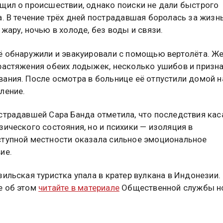
щил о происшествии, однако поиски не дали быстрого
а. В течение трёх дней пострадавшая боролась за жизн
 жару, ночью в холоде, без воды и связи.
ё обнаружили и эвакуировали с помощью вертолёта. Ж
растяжения обеих лодыжек, несколько ушибов и призн
ания. После осмотра в больнице её отпустили домой н
ление.
страдавшей Сара Банда отметила, что последствия кас
зического состояния, но и психики — изоляция в
тупной местности оказала сильное эмоциональное
ие.
зильская туристка упала в кратер вулкана в Индонезии.
е об этом
читайте в материале
Общественной службы но