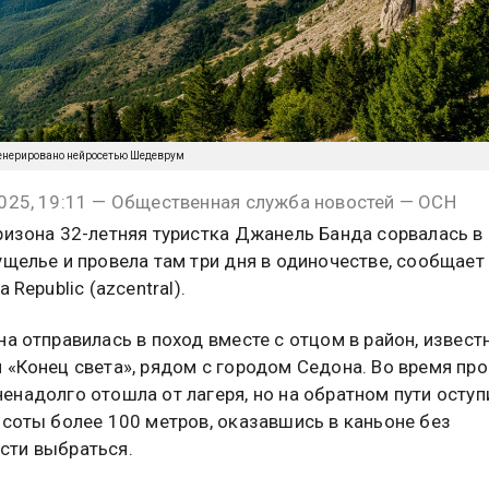
енерировано нейросетью Шедеврум
025, 19:11 — Общественная служба новостей — ОСН
ризона 32-летняя туристка Джанель Банда сорвалась в
ущелье и провела там три дня в одиночестве, сообщает
a Republic (azcentral).
на отправилась в поход вместе с отцом в район, извест
 «Конец света», рядом с городом Седона. Во время про
енадолго отошла от лагеря, но на обратном пути оступ
ысоты более 100 метров, оказавшись в каньоне без
сти выбраться.