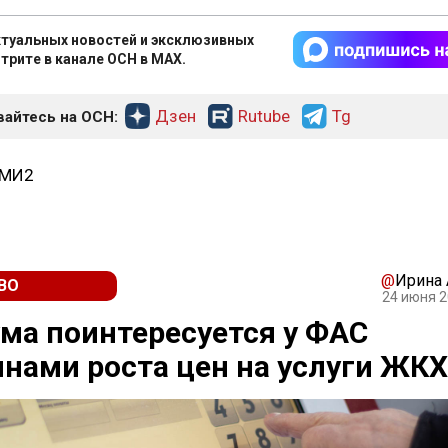
туальных новостей и эксклюзивных
трите в канале ОСН в MAX.
Дзен
Rutube
Tg
айтесь на ОСН:
СМИ2
@
Ирина
ВО
24 июня 2
ма поинтересуется у ФАС
нами роста цен на услуги ЖКХ