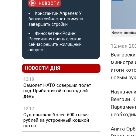
НОВОСТИ
Константин Апрелев: У
банков сейчас нет стимула
завершать стройки
Финсоветник Родин:
Фото: wikimedia 
Россиянину очень сложно
сейчас решить жилищный
12 мая 20
вопрос
Венгерски
министра 
НОВОСТИ ДНЯ
итоги кот
новым рук
12:18
Самолет НАТО совершил полет
над Прибалтикой в выходной
Назначени
день
Венгрии. 
Парламент
12:17
необходим
Суд взыскал более 600 тысяч
рублей за устроенный кошкой
потоп
Анита Орб