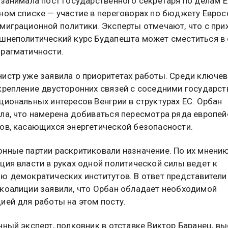
 занимала пост государственного секретаря по делам Е
ном списке — участие в переговорах по бюджету Еврос
миграционной политики. Эксперты отмечают, что с пр
шнеполитический курс Будапешта может сместиться в 
рагматичности.
истр уже заявила о приоритетах работы. Среди ключе
крепление двусторонних связей с соседними государст
циональных интересов Венгрии в структурах ЕС. Орбан
ла, что намерена добиваться пересмотра ряда европей
ов, касающихся энергетической безопасности.
нные партии раскритиковали назначение. По их мнению
ция власти в руках одной политической силы ведет к
ю демократических институтов. В ответ представители
коалиции заявили, что Орбан обладает необходимой
ией для работы на этом посту.
нный эксперт, полковник в отставке Виктор Баранец, в