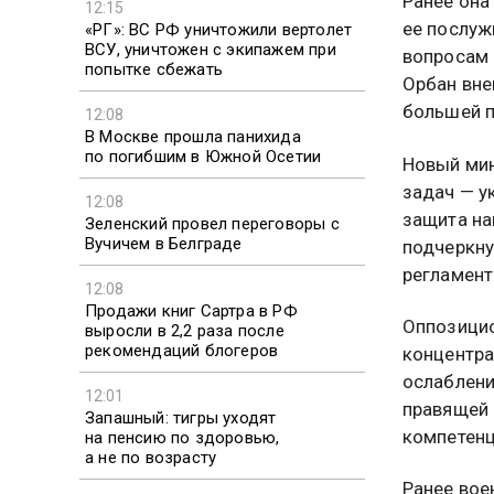
Ранее она
12:15
ее послуж
«РГ»: ВС РФ уничтожили вертолет
ВСУ, уничтожен с экипажем при
вопросам 
попытке сбежать
Орбан вне
большей п
12:08
В Москве прошла панихида
по погибшим в Южной Осетии
Новый мин
задач — у
12:08
защита на
Зеленский провел переговоры с
Вучичем в Белграде
подчеркну
регламент
12:08
Продажи книг Сартра в РФ
Оппозицио
выросли в 2,2 раза после
рекомендаций блогеров
концентра
ослаблени
12:01
правящей 
Запашный: тигры уходят
компетенц
на пенсию по здоровью,
а не по возрасту
Ранее вое