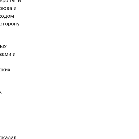
вропы. В
оюза и
иходом
сторону
вых
вами и
ских
,
ысказал