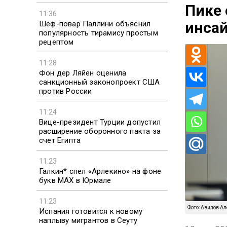
Пике 
11:36
инса
Шеф-повар Паллини объяснил
популярность тирамису простым
рецептом
11:28
Фон дер Ляйен оценила
санкционный законопроект США
против России
11:24
Вице-президент Турции допустил
расширение оборонного пакта за
счет Египта
11:23
Галкин* спел «Арлекино» на фоне
букв MAX в Юрмале
11:23
Фото: Авилов А
Испания готовится к новому
наплыву мигрантов в Сеуту