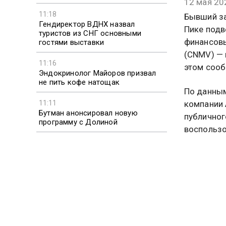
12 мая 20
11:18
Бывший за
Гендиректор ВДНХ назвал
Пике подв
туристов из СНГ основными
финансовы
гостями выставки
(CNMV) — 
11:16
этом сооб
Эндокринолог Майоров призвал
не пить кофе натощак
По данным
компании 
11:11
Бутман анонсировал новую
публичног
программу с Долиной
воспользо
ему впосл
выросла н
серьезное
Штраф в р
Элиаса На
инсайдерс