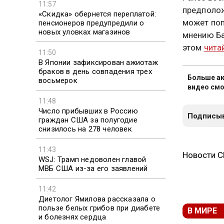
11:57
предполож
«Скидка» обернется переплатой:
может поп
пенсионеров предупредили о
новых уловках магазинов
мнению Ба
этом
чита
11:50
В Японии зафиксирован ажиотаж
браков в день совпадения трех
Больше ак
восьмерок
видео смо
11:48
Число прибывших в Россию
Подписыв
граждан США за полугодие
снизилось на 278 человек
11:43
Новости 
WSJ: Трамп недоволен главой
МВБ США из-за его заявлений
11:42
Диетолог Ямилова рассказала о
пользе белых грибов при диабете
В МИРЕ
и болезнях сердца