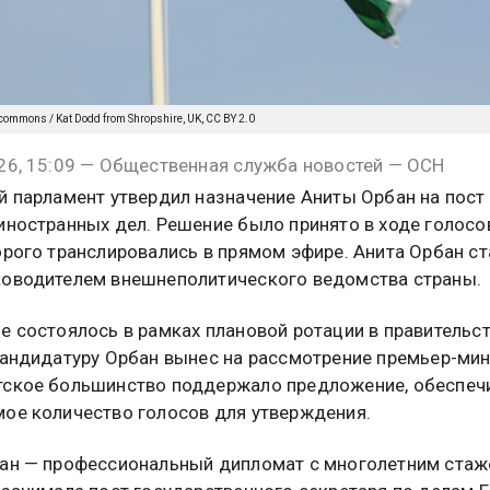
commons / Kat Dodd from Shropshire, UK, CC BY 2.0
26, 15:09 — Общественная служба новостей — ОСН
й парламент утвердил назначение Аниты Орбан на пост
иностранных дел. Решение было принято в ходе голосо
орого транслировались в прямом эфире. Анита Орбан ст
оводителем внешнеполитического ведомства страны.
е состоялось в рамках плановой ротации в правительс
Кандидатуру Орбан вынес на рассмотрение премьер-мин
ское большинство поддержало предложение, обеспеч
ое количество голосов для утверждения.
ан — профессиональный дипломат с многолетним стаж