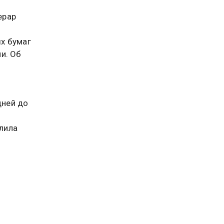
ерар
х бумаг
и. Об
дней до
лила
нту
очень
на
та дела