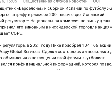
26, 15:05 — Общественная служба новостей — ОСН
щитник «Барселоны» и сборной Испании по футболу Ж
ергся штрафу в размере 200 тысяч евро. Испанский
й регулятор — Национальная комиссия по рынку ценны
признал его виновным в инсайдерской торговле акциям
щает COPE.
 регулятора, в 2021 году Пике приобрел 104 166 акций
Aspy Global Services. Сделка состоялась за несколько 
о объявления о поглощении этой фирмы. Футболист
вался конфиденциальной информацией, которая позво
едствии перепродать акции. Их стоимость к тому моме
а 20%. CNMV квалифицировала данное нарушение как 
.
азмере 100 тысяч долларов был наложен на бизнесме
варро. Именно он, по версии регулятора, передал Пике
кие сведения о предстоящем поглощении. Оба фигуран