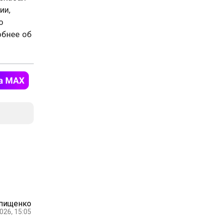
ии,
о
обнее об
Епищенко
026, 15:05