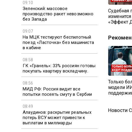
09:10
Зеленский: массовое
Судебная 
производство ракет невозможно
изменится
без Запада
«Эффект 
09:07
На МЦК тестируют беспилотный
Рекомен
поезд «Ласточка» без машиниста
в кабине
08:58
ГК «Гранель»: 33% россиян готовы
покупать квартиру вскладчину.
Только бо
08:56
модели ИИ
МИД РФ: Россия видит все
поддержи
попытки посеять смуту в Сербии
08:49
Новости 
Алаудинов: раскрытие реальных
потерь ВСУ может привести к
выплатам в миллиарды