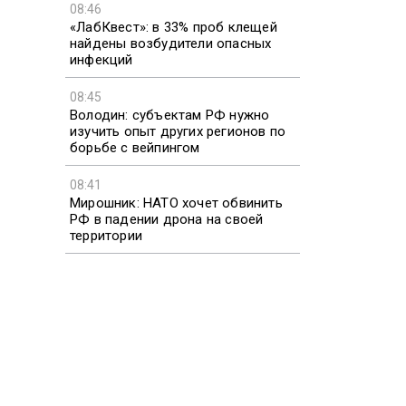
08:46
«ЛабКвест»: в 33% проб клещей
найдены возбудители опасных
инфекций
08:45
Володин: субъектам РФ нужно
изучить опыт других регионов по
борьбе с вейпингом
08:41
Мирошник: НАТО хочет обвинить
РФ в падении дрона на своей
территории