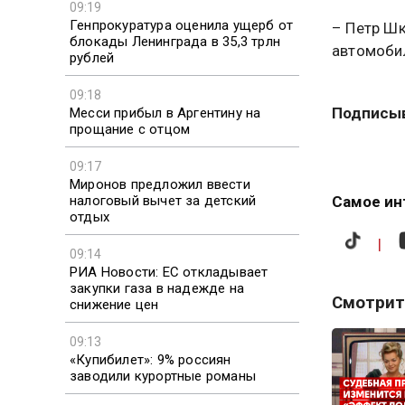
09:19
Генпрокуратура оценила ущерб от
– Петр Шк
блокады Ленинграда в 35,3 трлн
автомоби
рублей
09:18
Подписыв
Месси прибыл в Аргентину на
прощание с отцом
09:17
Миронов предложил ввести
налоговый вычет за детский
Самое ин
отдых
|
09:14
РИА Новости: ЕС откладывает
закупки газа в надежде на
Смотрит
снижение цен
09:13
«Купибилет»: 9% россиян
заводили курортные романы