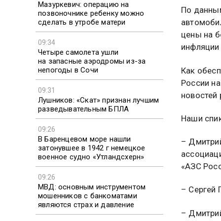
Мазуркевич: операцию на
По данным
позвоночнике ребенку можно
автомобил
сделать в утробе матери
цены на б
09:34
инфляции 
Четыре самолета ушли
на запасные аэродромы из-за
непогоды в Сочи
Как обесп
России на
09:31
новостей 
Лушников: «Скат» признан лучшим
разведывательным БПЛА
Наши спи
09:26
В Баренцевом море нашли
– Дмитрий
затонувшее в 1942 г немецкое
ассоциаци
военное судно «Утландсхерн»
«АЗС Росс
09:26
МВД: основным инструментом
– Сергей 
мошенников с банкоматами
являются страх и давление
– Дмитрий