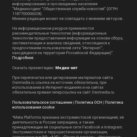
информированию и просвещению населения
"Медиахолдинг "Общественная служба новостей" (ОГРН
1187700006328).
Мнение редакции может не совпадать с мнением авторов.
На информационном ресурсе применяются
рекомендательные технологии (информационные
технологии предоставления информации на основе сбора,
систематизации и анализа сведений, относящихся к
предпочтениям пользователей сети "Интернет",
находящихся на территории Российской Федерации)".
Подробнее
.
Скачать презентацию:
Медиа-кит
При перепечатке или цитировании материалов сайта
Оsnmedia.ru ссылка на источник обязательна, при
использовании в Интернет-изданиях и на сайтах
обязательна прямая гиперссылка на сайт Оsnmedia.ru.
Пользовательское соглашение
|
Политика ОСН
|
Политика
использования cookie
*Meta Platforms признана экстремистской организацией, её
деятельность в России запрещена, а также
принадлежащие ей социальные сети Facebook и Instagram.
Экстремистские и террористические организации,
запрещенные в РФ: «АУЕ», «Правый сектор», «Украинская