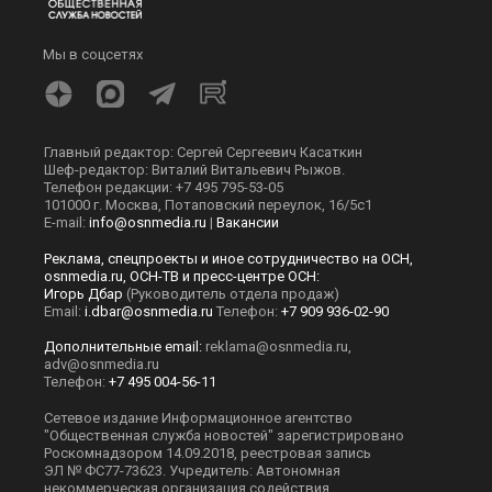
Мы в соцсетях
Главный редактор: Сергей Сергеевич Касаткин
Шеф-редактор: Виталий Витальевич Рыжов.
Телефон редакции: +7 495 795-53-05
101000 г. Москва, Потаповский переулок, 16/5с1
E-mail:
info@osnmedia.ru
|
Вакансии
Реклама, спецпроекты и иное сотрудничество на ОСН,
osnmedia.ru, ОСН-ТВ и пресс-центре ОСН:
Игорь Дбар
(Руководитель отдела продаж)
Email:
i.dbar@osnmedia.ru
Телефон:
+7 909 936-02-90
Дополнительные email:
reklama@osnmedia.ru
,
adv@osnmedia.ru
Телефон:
+7 495 004-56-11
Сетевое издание Информационное агентство
"Общественная служба новостей" зарегистрировано
Роскомнадзором 14.09.2018, реестровая запись
ЭЛ № ФС77-73623. Учредитель: Автономная
некоммерческая организация содействия