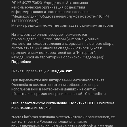
ЭЛ № ФС77-73623. Учредитель: Автономная
некоммерческая организация содействия
информированию и просвещению населения
"Медиахолдинг "Общественная служба новостей" (ОГРН
1187700006328).
Мнение редакции может не совпадать с мнением авторов.
На информационном ресурсе применяются
рекомендательные технологии (информационные
технологии предоставления информации на основе сбора,
систематизации и анализа сведений, относящихся к
предпочтениям пользователей сети "Интернет",
находящихся на территории Российской Федерации)".
Подробнее
.
Скачать презентацию:
Медиа-кит
При перепечатке или цитировании материалов сайта
Оsnmedia.ru ссылка на источник обязательна, при
использовании в Интернет-изданиях и на сайтах
обязательна прямая гиперссылка на сайт Оsnmedia.ru.
Пользовательское соглашение
|
Политика ОСН
|
Политика
использования cookie
*Meta Platforms признана экстремистской организацией, её
деятельность в России запрещена, а также
принадлежащие ей социальные сети Facebook и Instagram.