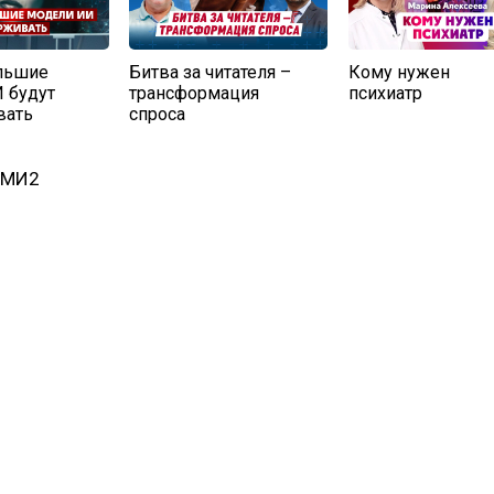
льшие
Битва за читателя –
Кому нужен
 будут
трансформация
психиатр
вать
спроса
СМИ2