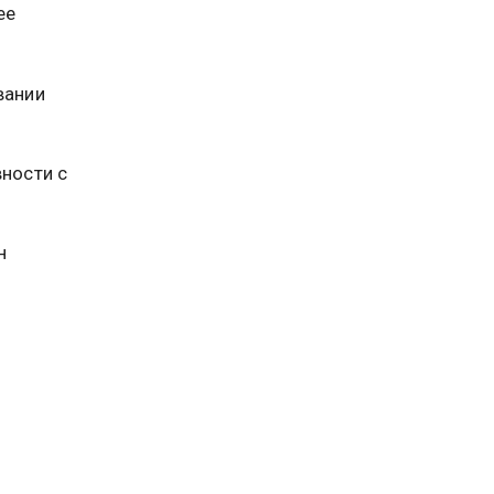
ее
вании
ности с
н