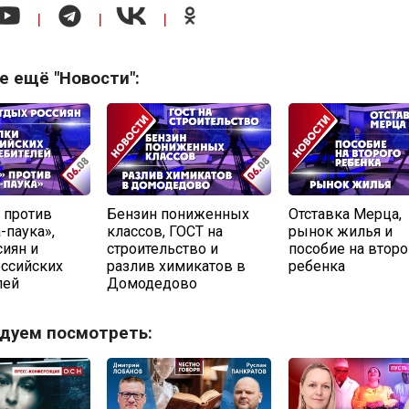
|
|
|
е ещё "Новости":
 против
Бензин пониженных
Отставка Мерца,
-паука»,
классов, ГОСТ на
рынок жилья и
сиян и
строительство и
пособие на второ
оссийских
разлив химикатов в
ребенка
лей
Домодедово
дуем посмотреть: