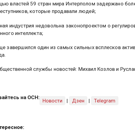
щью властей 59 стран мира Интерполом задержано бол
еступников, которые продавали людей;
ная индустрия недовольна законопроектом о регулиро
нного интеллекта;
це завершился один из самых сильных всплесков актив
да.
бщественной службы новостей: Михаил Козлов и Русла
айтесь на ОСН:
Новости
|
Дзен
|
Telegram
тересное: