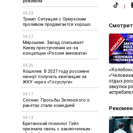
режимом
|
04:33
Трамп: Ситуация с Ормузским
проливом продвигается хорошо
Смотрит
04:27
Мирошник: Запад списывает
Киеву преступления из-за
концепции «Россия виновата»
04:26
«Колобок»
Кошелев: В 2027 году россияне
«Человека
начнут получать квитанции за
отдых рос
ЖКУ через «Госуслуги»
закупки р
истребите
04:17
Соскин: Просьбы Зеленского о
ракетах стали комедией
Рекомен
04:13
Британский психолог Гейл
признала связь с заключенным-