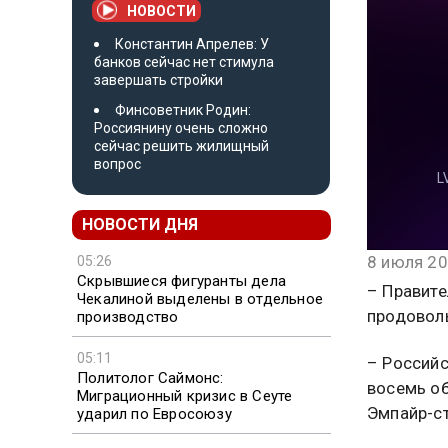
НОВОСТИ
Константин Апрелев: У
банков сейчас нет стимула
завершать стройки
Финсоветник Родин:
Россиянину очень сложно
сейчас решить жилищный
вопрос
НОВОСТИ ДНЯ
8 июля 20
05:26
Скрывшиеся фигуранты дела
– Правите
Чекалиной выделены в отдельное
продовол
производство
05:11
– Российс
Политолог Саймонс:
восемь об
Миграционный кризис в Сеуте
Эмпайр-ст
ударил по Евросоюзу