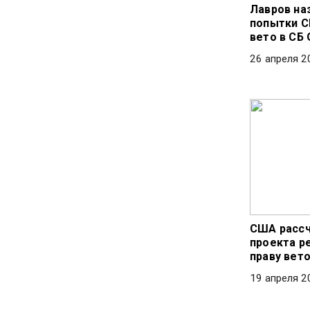
Лавров на
попытки С
вето в СБ
26 апреля 2
США рассч
проекта р
праву вет
19 апреля 2