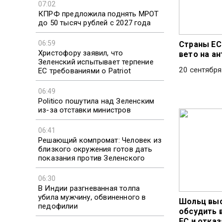
07:02
КПРФ предложила поднять МРОТ
до 50 тысяч рублей с 2027 года
06:59
Страны ЕС
Христофору заявил, что
вето на а
Зеленский испытывает терпение
20 сентября
ЕС требованиями о Patriot
06:49
Politico пошутила над Зеленским
из-за отставки министров
06:41
Решающий компромат: Человек из
близкого окружения готов дать
показания против Зеленского
06:30
В Индии разгневанная толпа
убила мужчину, обвиненного в
Шольц выс
педофилии
обсудить
ЕС и отказ