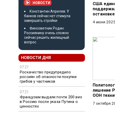
НОВОСТИ
США един
поддержа
Константин Апрелев: У
остановке 
банков сейчас нет стимула
завершать стройки
4 июня 2025
Финсоветник Родин:
Россиянину очень сложно
сейчас решить жилищный
вопрос
НОВОСТИ ДНЯ
07:21
Роскачество предупредило
россиян об опасности покупки
грибов у частников
Политолог
лишение Р
07:21
ООН техни
Французам выдали почти 200 виз
в Россию после указа Путина о
7 октября 2
ценностях