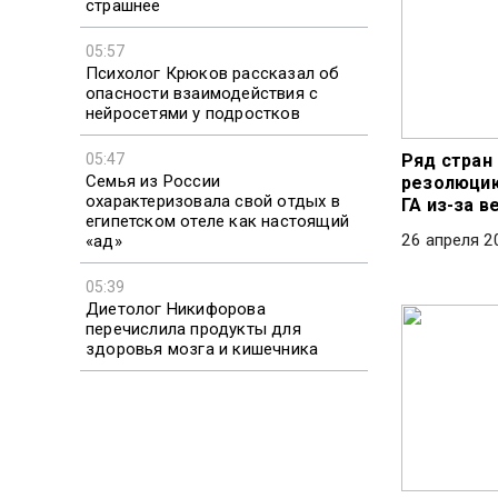
страшнее
05:57
Психолог Крюков рассказал об
опасности взаимодействия с
нейросетями у подростков
05:47
Ряд стран
Семья из России
резолюцию
охарактеризовала свой отдых в
ГА из-за в
египетском отеле как настоящий
26 апреля 2
«ад»
05:39
Диетолог Никифорова
перечислила продукты для
здоровья мозга и кишечника