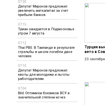
07:20
Депутат Миронов предложил
увеличить маткапитал за счет
прибыли банков
07:15
Туман ожидается в Подмосковье
утром 7 августа
07:12
Турция вы
Thai PBS: В Таиланде в результате
вето в Со
стрельбы в школе погибли двое
человек
23 сентября
07:10
Депутат Миронов предложил
квоты для молодежи и льготы
работодателям
07:04
Bild: Оптимизм боевиков ВСУ в
значительной степени исчез