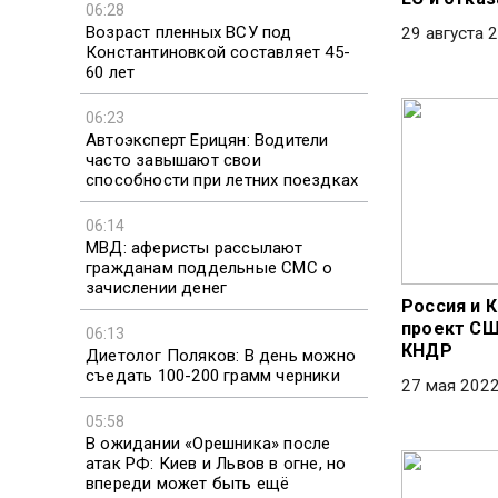
06:28
Возраст пленных ВСУ под
29 августа 
Константиновкой составляет 45-
60 лет
06:23
Автоэксперт Ерицян: Водители
часто завышают свои
способности при летних поездках
06:14
МВД: аферисты рассылают
гражданам поддельные СМС о
зачислении денег
Россия и 
проект СШ
06:13
КНДР
Диетолог Поляков: В день можно
съедать 100-200 грамм черники
27 мая 2022
05:58
В ожидании «Орешника» после
атак РФ: Киев и Львов в огне, но
впереди может быть ещё