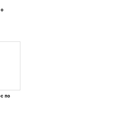
 о
ос по