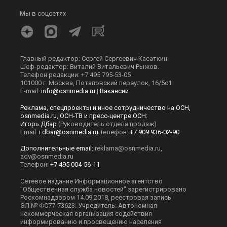
Мы в соцсетях
Главный редактор: Сергей Сергеевич Касаткин
Шеф-редактор: Виталий Витальевич Рыжов.
Телефон редакции: +7 495 795-53-05
101000 г. Москва, Потаповский переулок, 16/5с1
E-mail:
info@osnmedia.ru
|
Вакансии
Реклама, спецпроекты и иное сотрудничество на ОСН,
osnmedia.ru, ОСН-ТВ и пресс-центре ОСН:
Игорь Дбар
(Руководитель отдела продаж)
Email:
i.dbar@osnmedia.ru
Телефон:
+7 909 936-02-90
Дополнительные email:
reklama@osnmedia.ru
,
adv@osnmedia.ru
Телефон:
+7 495 004-56-11
Сетевое издание Информационное агентство
"Общественная служба новостей" зарегистрировано
Роскомнадзором 14.09.2018, реестровая запись
ЭЛ № ФС77-73623. Учредитель: Автономная
некоммерческая организация содействия
информированию и просвещению населения