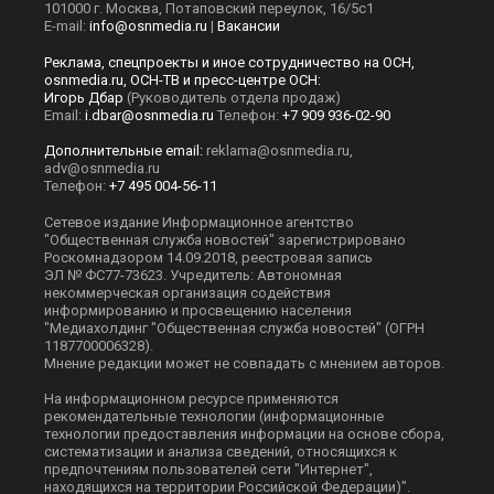
101000 г. Москва, Потаповский переулок, 16/5с1
E-mail:
info@osnmedia.ru
|
Вакансии
Реклама, спецпроекты и иное сотрудничество на ОСН,
osnmedia.ru, ОСН-ТВ и пресс-центре ОСН:
Игорь Дбар
(Руководитель отдела продаж)
Email:
i.dbar@osnmedia.ru
Телефон:
+7 909 936-02-90
Дополнительные email:
reklama@osnmedia.ru
,
adv@osnmedia.ru
Телефон:
+7 495 004-56-11
Сетевое издание Информационное агентство
"Общественная служба новостей" зарегистрировано
Роскомнадзором 14.09.2018, реестровая запись
ЭЛ № ФС77-73623. Учредитель: Автономная
некоммерческая организация содействия
информированию и просвещению населения
"Медиахолдинг "Общественная служба новостей" (ОГРН
1187700006328).
Мнение редакции может не совпадать с мнением авторов.
На информационном ресурсе применяются
рекомендательные технологии (информационные
технологии предоставления информации на основе сбора,
систематизации и анализа сведений, относящихся к
предпочтениям пользователей сети "Интернет",
находящихся на территории Российской Федерации)".