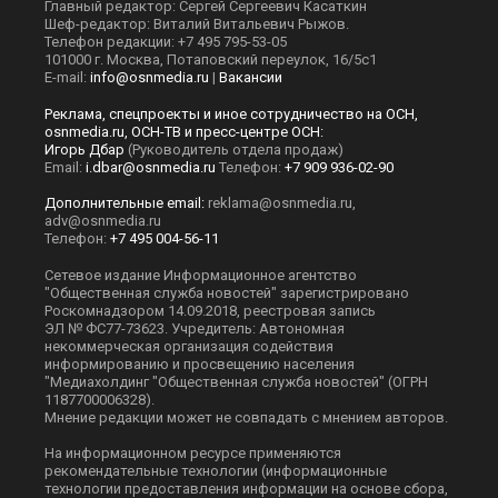
Главный редактор: Сергей Сергеевич Касаткин
Шеф-редактор: Виталий Витальевич Рыжов.
Телефон редакции: +7 495 795-53-05
101000 г. Москва, Потаповский переулок, 16/5с1
E-mail:
info@osnmedia.ru
|
Вакансии
Реклама, спецпроекты и иное сотрудничество на ОСН,
osnmedia.ru, ОСН-ТВ и пресс-центре ОСН:
Игорь Дбар
(Руководитель отдела продаж)
Email:
i.dbar@osnmedia.ru
Телефон:
+7 909 936-02-90
Дополнительные email:
reklama@osnmedia.ru
,
adv@osnmedia.ru
Телефон:
+7 495 004-56-11
Сетевое издание Информационное агентство
"Общественная служба новостей" зарегистрировано
Роскомнадзором 14.09.2018, реестровая запись
ЭЛ № ФС77-73623. Учредитель: Автономная
некоммерческая организация содействия
информированию и просвещению населения
"Медиахолдинг "Общественная служба новостей" (ОГРН
1187700006328).
Мнение редакции может не совпадать с мнением авторов.
На информационном ресурсе применяются
рекомендательные технологии (информационные
технологии предоставления информации на основе сбора,