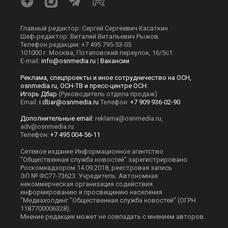
Главный редактор: Сергей Сергеевич Касаткин
Шеф-редактор: Виталий Витальевич Рыжов.
Телефон редакции: +7 495 795-53-05
101000 г. Москва, Потаповский переулок, 16/5с1
E-mail:
info@osnmedia.ru
|
Вакансии
Реклама, спецпроекты и иное сотрудничество на ОСН,
osnmedia.ru, ОСН-ТВ и пресс-центре ОСН:
Игорь Дбар
(Руководитель отдела продаж)
Email:
i.dbar@osnmedia.ru
Телефон:
+7 909 936-02-90
Дополнительные email:
reklama@osnmedia.ru
,
adv@osnmedia.ru
Телефон:
+7 495 004-56-11
Сетевое издание Информационное агентство
"Общественная служба новостей" зарегистрировано
Роскомнадзором 14.09.2018, реестровая запись
ЭЛ № ФС77-73623. Учредитель: Автономная
некоммерческая организация содействия
информированию и просвещению населения
"Медиахолдинг "Общественная служба новостей" (ОГРН
1187700006328).
Мнение редакции может не совпадать с мнением авторов.