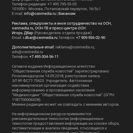
Телефон редакции: +7 495 795-53-05
101000 г. Москва, Потаповский переулок, 16/5с1
E-mail:
info@osnmedia.ru
|
Вакансии
Реклама, спецпроекты и иное сотрудничество на ОСН,
osnmedia.ru, ОСН-ТВ и пресс-центре ОСН:
Игорь Дбар
(Руководитель отдела продаж)
Email:
i.dbar@osnmedia.ru
Телефон:
+7 909 936-02-90
Дополнительные email:
reklama@osnmedia.ru
,
adv@osnmedia.ru
Телефон:
+7 495 004-56-11
Сетевое издание Информационное агентство
"Общественная служба новостей" зарегистрировано
Роскомнадзором 14.09.2018, реестровая запись
ЭЛ № ФС77-73623. Учредитель: Автономная
некоммерческая организация содействия
информированию и просвещению населения
"Медиахолдинг "Общественная служба новостей" (ОГРН
1187700006328).
Мнение редакции может не совпадать с мнением авторов.
На информационном ресурсе применяются
рекомендательные технологии (информационные
технологии предоставления информации на основе сбора,
систематизации и анализа сведений, относящихся к
предпочтениям пользователей сети "Интернет",