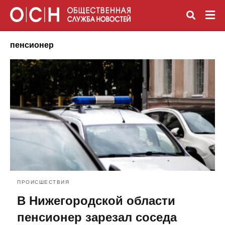
пенсионер
Вве
зап
и
наж
Ente
ПРОИСШЕСТВИЯ
В Нижегородской области
пенсионер зарезал соседа