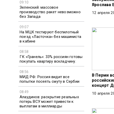
09:10
Ярослава 
Зеленский: массовое
производство ракет невозможно
12 апреля 2
без Запада
09:07
На МЦК тестируют беспилотный
поезд «Ласточка» без машиниста
в кабине
08:58
ГК «Гранель»: 33% россиян готовы
покупать квартиру вскладчину.
08:56
В Перми в
МИД РФ: Россия видит все
российски
попытки посеять смуту в Сербии
концерт Д
08:49
10 апреля 2
Алаудинов: раскрытие реальных
потерь ВСУ может привести к
выплатам в миллиарды