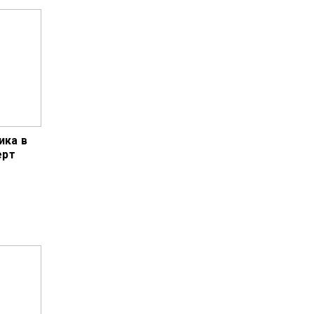
ика в
ерт