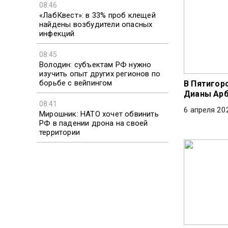
08:46
«ЛабКвест»: в 33% проб клещей
найдены возбудители опасных
инфекций
08:45
Володин: субъектам РФ нужно
изучить опыт других регионов по
борьбе с вейпингом
В Пятигор
Дианы Ар
08:41
6 апреля 20
Мирошник: НАТО хочет обвинить
РФ в падении дрона на своей
территории