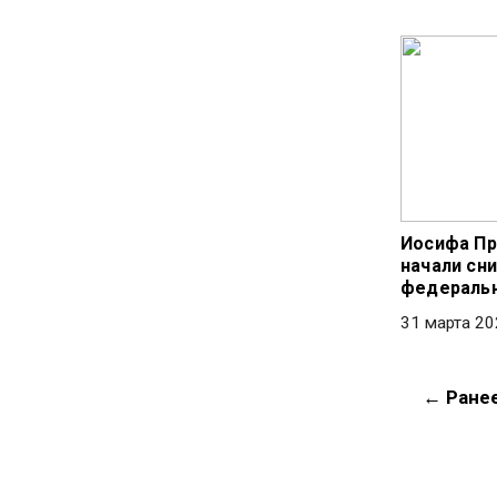
Иосифа Пр
начали сн
федеральн
31 марта 20
← Ране