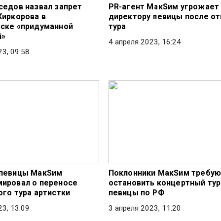
седов назвал запрет
PR-агент МакSим угрожает
Киркорова в
директору певицы после о
ске «придуманной
тура
й»
4 апреля 2023, 16:24
23, 09:58
 певицы МакSим
Поклонники МакSим требую
ировал о переносе
остановить концертный тур
ого тура артистки
певицы по РФ
23, 13:09
3 апреля 2023, 11:20