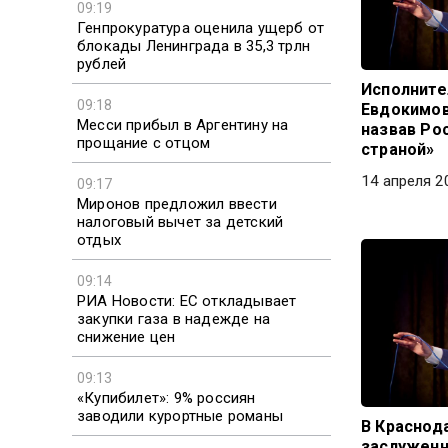
09:19
Генпрокуратура оценила ущерб от
блокады Ленинграда в 35,3 трлн
рублей
Исполните
09:18
Евдокимов
Месси прибыл в Аргентину на
назвав Ро
прощание с отцом
страной»
14 апреля 2
09:17
Миронов предложил ввести
налоговый вычет за детский
отдых
09:14
РИА Новости: ЕС откладывает
закупки газа в надежде на
снижение цен
09:13
«Купибилет»: 9% россиян
заводили курортные романы
В Краснод
заслуженн