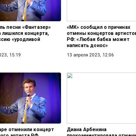
ль песни «Фантазер»
«МК» сообщил о причинах
 лишился концерта,
отмены концертов артисто
ссию «уродливой
РФ: «Любая бабка может
написать донос»
023, 15:19
13 апреля 2023, 12:06
аре отменили концерт
Диана Арбенина
ого артиста РФ
прокомментировала отмен