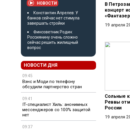
НОВОСТИ
В Петроза
концерт и
Константин Апрелев: У
«Фантазер
банков сейчас нет стимула
завершать стройки
19 апреля 2
Финсоветник Родин:
Россиянину очень сложно
сейчас решить жилищный
вопрос
НОВОСТИ ДНЯ
09:45
Вэнс и Моди по телефону
обсудили партнерство стран
Сольные к
09:41
Реввы отм
IT-специалист Хиль: анонимных
России
мессенджеров со 100% защитой
нет
19 апреля 2
09:37