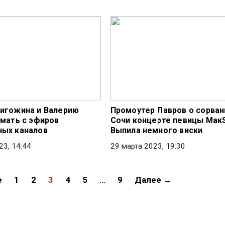
игожина и Валерию
Промоутер Лавров о сорван
имать с эфиров
Сочи концерте певицы Мак
ых каналов
Выпила немного виски
23, 14:44
29 марта 2023, 19:30
е
1
2
3
4
5
…
9
Далее →