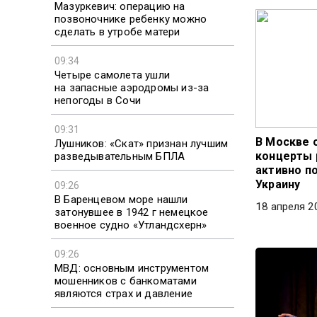
Мазуркевич: операцию на
позвоночнике ребенку можно
сделать в утробе матери
09:34
Четыре самолета ушли
на запасные аэродромы из-за
непогоды в Сочи
09:31
В Москве 
Лушников: «Скат» признан лучшим
концерты р
разведывательным БПЛА
активно 
Украину
09:26
В Баренцевом море нашли
18 апреля 2
затонувшее в 1942 г немецкое
военное судно «Утландсхерн»
09:26
МВД: основным инструментом
мошенников с банкоматами
являются страх и давление